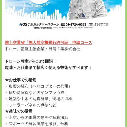
国土交通省「無人航空機飛行許可証」申請コース
ドローン講座主催企業：日清工業株式会社
ドローン教室がHOSで開講！
趣味～お仕事まで幅広く使える技術が学べます！
★お仕事での活用
・農薬の散布（ヘリコプターの代用）
・橋や送電線などのインフラ点検
・建築や土木の写真測量、現場の点検
・ソーラーパネルの点検など
★趣味での活用
・上空からの風景の動画や写真撮影
・スポーツの練習風景を撮影、分析