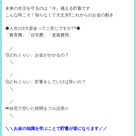
未来の生活を守るのは『今』備える貯蓄です
こんな時こそ！知らなくて大丈夫⁉これからのお金の動き
◆人生の3大資金ってご存じですか??◆
「教育費」「住宅費」「老後費用」
／
🤔どれくらい、お金がかかるの？
＼
／
🤔どれくらい、貯蓄をしていけば良いの？
＼
／
📢自宅で空いた時間をフル活用☆
＼
＼＼お金の知識を学ぶことで貯蓄が楽になります／／