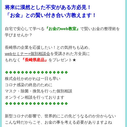
将来に漠然とした不安がある方必見！
「お金」との賢い付き合い方教えます！
自宅で安心して学べる
『お金のweb教室』
で賢いお金の整理術を
学びませんか？
長崎県の企業を応援したい！との気持ちも込め、
webセミナー+個別相談会
を受講された方全員に
もれなく
『長崎県産品』
をプレゼント★
🍀🍀🍀🍀🍀🍀🍀🍀🍀🍀🍀🍀
🍀🍀🍀🍀
株式会社かめがわは一日も早い
コロナ感染の終息のために
マスク・除菌・換気を行った個別相談
オンライン相談を行っております
🍀🍀🍀🍀🍀🍀🍀🍀🍀🍀🍀🍀
🍀🍀🍀🍀
新型コロナの影響で、世界的にこの先どうなるのか分からない
こんな時だからこそ、お金の事を考える必要がありますよね