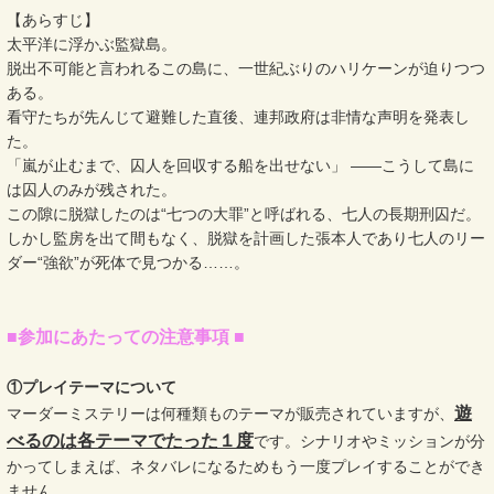
【あらすじ】
太平洋に浮かぶ監獄島。
脱出不可能と言われるこの島に、一世紀ぶりのハリケーンが迫りつつ
ある。
看守たちが先んじて避難した直後、連邦政府は非情な声明を発表し
た。
「嵐が止むまで、囚人を回収する船を出せない」 ――こうして島に
は囚人のみが残された。
この隙に脱獄したのは“七つの大罪”と呼ばれる、七人の長期刑囚だ。
しかし監房を出て間もなく、脱獄を計画した張本人であり七人のリー
ダー“強欲”が死体で見つかる……。
■参加にあたっての注意事項 ■
①プレイテーマについて
遊
マーダーミステリーは何種類ものテーマが販売されていますが、
べるのは各テーマでたった１度
です。シナリオやミッションが分
かってしまえば、ネタバレになるためもう一度プレイすることができ
ません。