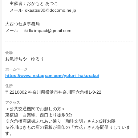
主催者：おかもと あつこ
メール okaatsu30@docomo.ne.jp
大西つねき事務局
メール iki.llc.impact@gmail.com
会場
お氣持ちや ゆるり
ホームページ
https://www.instagram.com/yuluri_hakuraku/
住所
〒2210802 神奈川県横浜市神奈川区六角橋1-9-22
アクセス
＜公共交通機関でお越しの方＞
東横線「白楽駅」西口より徒歩3分
※六角橋商店街ふれあい通り「珈琲文明」さんの2軒お隣
※芥川はきもの店の看板が目印の「六花」さんを間借りしていま
す。