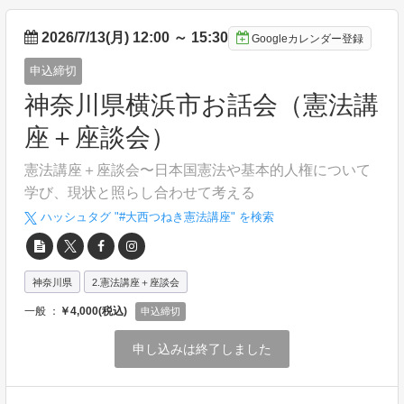
2026/7/13(月) 12:00
～
15:30
Googleカレンダー登録
申込締切
神奈川県横浜市お話会（憲法講
座＋座談会）
憲法講座＋座談会〜日本国憲法や基本的人権について
学び、現状と照らし合わせて考える
ハッシュタグ "#
大西つねき憲法講座
" を検索
神奈川県
2.憲法講座＋座談会
一般 ：
￥4,000(税込)
申込締切
申し込みは終了しました