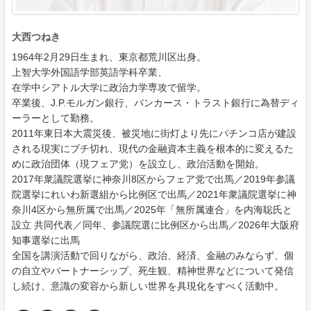
大西つねき
1964年2月29日生まれ、東京都荒川区出身。
上智大学外国語学部英語学科卒業、
在学中シアトル大学に政治力学専攻で留学。
卒業後、J.P.モルガン銀行、バンカース・トラスト銀行に為替ディ
ーラーとして勤務。
2011年東日本大震災後、被災地に街灯より先にパチンコ店が建設
される現実にブチ切れ、現代の金融資本主義を根本的に変えるた
めに政治団体（現フェア党）を設立し、政治活動を開始。
2017年衆議院選挙に神奈川8区からフェア党で出馬／2019年参議
院選挙にれいわ新選組から比例区で出馬／2021年衆議院選挙に神
奈川4区から無所属で出馬／2025年「無所属連合」を内海聡氏と
設立 共同代表／同年、参議院選に比例区から出馬／2026年大阪府
知事選挙に出馬
全国を講演活動で回りながら、政治、経済、金融のみならず、個
の自立やパートナーシップ、死生観、精神世界などについて発信
し続け、意識の変容から新しい世界を具現化をすべく活動中。