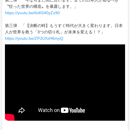
第二弾 「今ならまだ間に合います。全ての日本人が知るべき
〝狂った世界の構造〟を暴露します。」
https://youtu.be/6sK040yZx90
第三弾 「【決断の時】もうすぐ時代が大きく変わります。日本
人が世界を救う「3つの切り札」が未来を変える！？」
https://youtu.be/ZPJUXxH6myQ