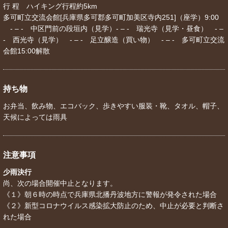
行 程 ハイキング行程約5km
多可町立交流会館[兵庫県多可郡多可町加美区寺内251]（座学）9:00
- – - 中区門前の段垣内（見学）- – - 瑞光寺（見学・昼食） - –
- 西光寺（見学） - – - 足立醸造（買い物） - – - 多可町立交流
会館15:00解散
持ち物
お弁当、飲み物、エコバック、歩きやすい服装・靴、タオル、帽子、
天候によっては雨具
注意事項
少雨決行
尚、次の場合開催中止となります。
《１》朝６時の時点で兵庫県北播丹波地方に警報が発令された場合
《２》新型コロナウイルス感染拡大防止のため、中止が必要と判断さ
れた場合