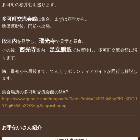
多可町の松井荘を巡ります。
多可町交流会館
に集合、まずは座学から。
準備運動後、門前へ出発。
瑞光寺
段垣内
を見学し、
で見学と昼食。
西光寺
足立醸造
その後、
案内、
でお買物し、多可町交流会館に帰
ります。
尚、最初から最後まで、でんくうボランティアガイドが同行し解説し
ます。
集合場所の多可町交流会館のMAP
https://www.google.com/maps/d/u/0/edit?mid=1MV3nk8spPKl_XDQJ
YPgiEkW-u3OSerg&usp=sharing
お手伝いさん紹介