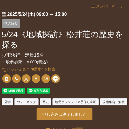
メンバーページ
2025/5/24(土) 09:00
～
15:00
申込締切
5/24《地域探訪》松井荘の歴史を
探る
少雨決行 定員15名
一般参加費：￥600(税込)
ハッシュタグ "#
歴史
" を検索
見学
ウォーキング
歴史
地元ボランティア手作り企画
現地集合・解散
申し込みは終了しました