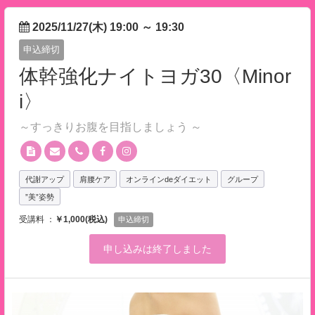
2025/11/27(木) 19:00
～
19:30
申込締切
体幹強化ナイトヨガ30〈Minor
i〉
～すっきりお腹を目指しましょう ～
代謝アップ
肩腰ケア
オンラインdeダイエット
グループ
”美”姿勢
受講料 ：
￥1,000(税込)
申込締切
申し込みは終了しました