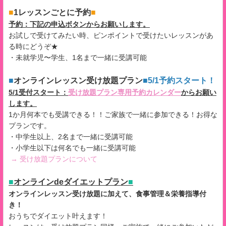
■
1レッスンごとに予約
■
予約：下記の申込ボタンからお願いします。
お試しで受けてみたい時、ピンポイントで受けたいレッスンがあ
る時にどうぞ★
・未就学児〜学生、1名まで一緒に受講可能
■
オンラインレッスン受け放題プラン
■5/1予約スタート！
5/1受付スタート：
受け放題プラン専用予約カレンダー
からお願い
します。
1か月何本でも受講できる！！ご家族で一緒に参加できる！お得な
プランです。
・中学生以上、2名まで一緒に受講可能
・小学生以下は何名でも一緒に受講可能
→ 受け放題プランについて
■
オンラインdeダイエットプラン
■
オンラインレッスン受け放題に加えて、食事管理＆栄養指導付
き！
おうちでダイエット叶えます！