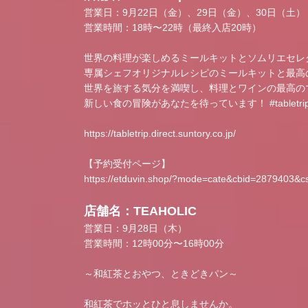
営業日：9月22日（金）、29日（金）、30日（土）
営業時間：18時〜22時（最終入店20時）
世界の料理が楽しめるミールキットとソムリエセレクト
専属シェフオリジナルレシピのミールキットと最高
世界を旅する気分を満喫し、料理とワインの最高の
新しい食の冒険があなたを待っています！ #table
https://tabletrip.direct.suntory.co.jp/
【予約受付ページ】
https://etduvin.shop/?mode=cate&cbid=2879403&c
店舗名：TEAHOLIC
営業日：9月28日（木）
営業時間：12時00分〜16時00分
～和紅茶とおやつ、ときどきパン～
和紅茶でホッとひと息しませんか。