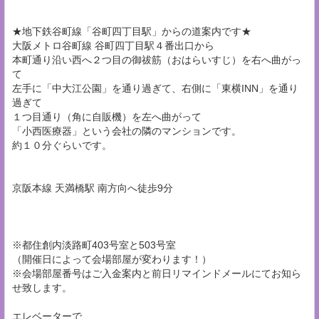
★地下鉄谷町線「谷町四丁目駅」からの道案内です★
大阪メトロ谷町線 谷町四丁目駅４番出口から
本町通り沿い西へ２つ目の御祓筋（おはらいすじ）を右へ曲がっ
て
左手に「中大江公園」を通り過ぎて、右側に「東横INN」を通り
過ぎて
１つ目通り（角に自販機）を左へ曲がって
「小西医療器」という会社の隣のマンションです。
約１０分ぐらいです。
京阪本線 天満橋駅 南方向へ徒歩9分
※都住創内淡路町403号室と503号室
（開催日によって会場部屋が変わります！）
※会場部屋番号はご入金案内と前日リマインドメールにてお知ら
せ致します。
エレベーターで