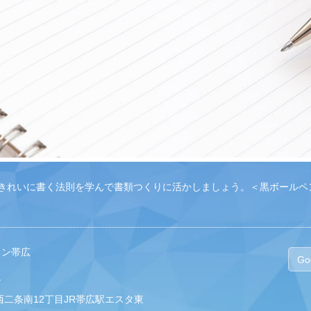
きれいに書く法則を学んで書類つくりに活かしましょう。＜黒ボールペ
ロン帯広
Go
p
市西二条南12丁目JR帯広駅エスタ東