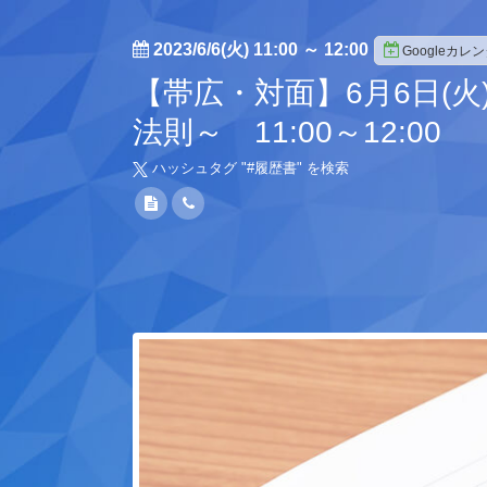
2023/6/6(火) 11:00
～
12:00
Googleカレ
【帯広・対面】6月6日(
法則～ 11:00～12:00
ハッシュタグ "#
履歴書
" を検索