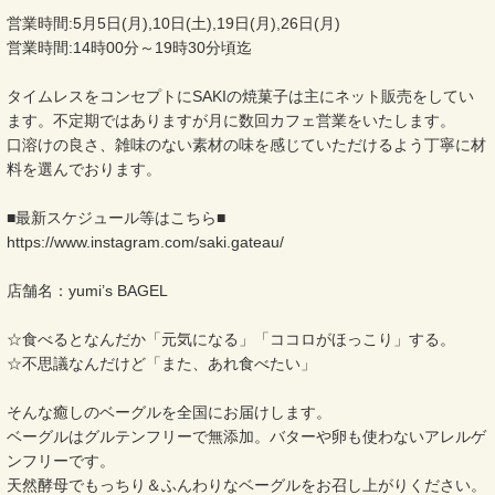
営業時間:5月5日(月),10日(土),19日(月),26日(月)
営業時間:14時00分～19時30分頃迄
タイムレスをコンセプトにSAKIの焼菓子は主にネット販売をしてい
ます。不定期ではありますが月に数回カフェ営業をいたします。
口溶けの良さ、雑味のない素材の味を感じていただけるよう丁寧に材
料を選んでおります。
■最新スケジュール等はこちら■
https://www.instagram.com/saki.gateau/
店舗名：yumi’s BAGEL
☆食べるとなんだか「元気になる」「ココロがほっこり」する。
☆不思議なんだけど「また、あれ食べたい」
そんな癒しのベーグルを全国にお届けします。
ベーグルはグルテンフリーで無添加。バターや卵も使わないアレルゲ
ンフリーです。
天然酵母でもっちり＆ふんわりなベーグルをお召し上がりください。