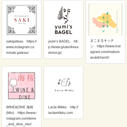
まこまるキッチ
sakigateau https://
yumi’s BAGEL htt
ン https://www.inst
www.instagram.co
p://www.glutenfreea
agram.com/makom
m/saki.gateau/
dvisor.jp/
arukitchen0/
Lacta Mikku http://
WINE&DINE 海桜
lactamilkku.com
(Mio) https://www.i
nstagram.com/wine
_and_dine_mio/