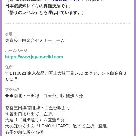
日本伝統式レイキの真髄技法です。
『悟りのレベル』とも呼ばれています。）
会場
東京校・白金台セミナールーム
ホームページ
https://www.japan-reiki.com
住所
〒1410021 東京都品川区上大崎丁目5-63 エクセレント白金台３
０２号
アクセス
◆◆南北・三田線「白金台」駅 徒歩５分
都営三田線/南北線・白金台駅より…
１番出口より出て、左折。
大通り（目黒通り）を直進５分。
犬のほいくえん「LEMONHEART」過ぎて左折、直進。
右手の急な坂を右折