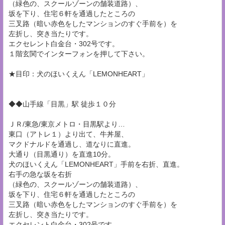
（緑色の、スクールゾーンの舗装道路）、
坂を下り、住宅６軒を通過したところの
三叉路（暗い赤色をしたマンションのすぐ手前を）を
左折し、突き当たりです。
エクセレント白金台・302号です。
１階玄関でインターフォンを押して下さい。
★目印：犬のほいくえん「LEMONHEART」
◆◆山手線「目黒」駅 徒歩１０分
ＪＲ/東急/東京メトロ・目黒駅より…
東口（アトレ１）より出て、牛丼屋、
マクドナルドを通過し、道なりに直進。
大通り（目黒通り）を直進10分。
犬のほいくえん「LEMONHEART」手前を右折、直進。
右手の急な坂を右折
（緑色の、スクールゾーンの舗装道路）、
坂を下り、住宅６軒を通過したところの
三叉路（暗い赤色をしたマンションのすぐ手前を）を
左折し、突き当たりです。
エクセレント白金台・302号です。