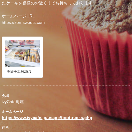
たケーキを皆様のお近くまでお持ちしております。
ホームページURL
https://zen-sweets.com
洋菓子工房ZEN
会場
ivyCafe町屋
ホームページ
https://www.ivycafe.jp/usage/foodtrucks.php
住所