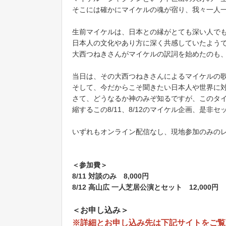
そこには確かにマイケルの魂が宿り、我々一人
生前マイケルは、日本との縁がとても深い人で
日本人の文化やあり方に深く共感していたよう
大西つねきさんがマイケルの訳詞を始めたのも
当日は、その大西つねきさんによるマイケルの
そして、今だからこそ聞きたい日本人や世界に
さて、どうなるか神のみぞ知るですが、このタ
縮するこの8/11、8/12のマイケル企画、是非
いずれもオンライン配信なし、現地参加のみの
＜参加費＞
8/11 対談のみ 8,000円
8/12 高山広 一人芝居公演とセット 12,000円
＜お申し込み＞
※詳細とお申し込み先は下記サイトをご覧