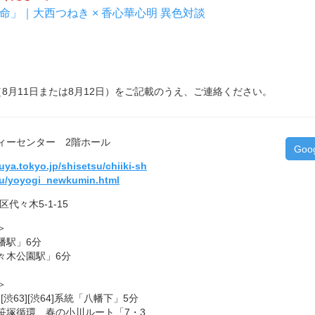
」｜大西つねき × 香心華心明 異色対談
8月11日または8月12日）をご記載のうえ、ご連絡ください。
ィーセンター 2階ホール
Goo
uya.tokyo.jp/shisetsu/chiiki-sh
su/yoyogi_newkumin.html
区代々木5-1-15
＞
幡駅」6分
々木公園駅」6分
＞
][渋63][渋64]系統「八幡下」5分
笹塚循環 春の小川ルート「7・3