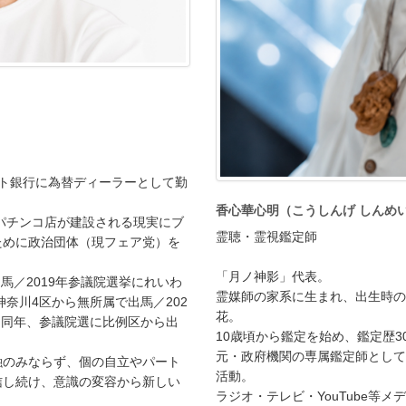
スト銀行に為替ディーラーとして勤
香心華心明（こうしんげ しんめ
にパチンコ店が建設される現実にブ
霊聴・霊視鑑定師
ために政治団体（現フェア党）を
「月ノ神影」代表。
馬／2019年参議院選挙にれいわ
霊媒師の家系に生まれ、出生時の
神奈川4区から無所属で出馬／202
花。
／同年、参議院選に比例区から出
10歳頃から鑑定を始め、鑑定歴3
元・政府機関の専属鑑定師として
融のみならず、個の自立やパート
活動。
信し続け、意識の変容から新しい
ラジオ・テレビ・YouTube等メ