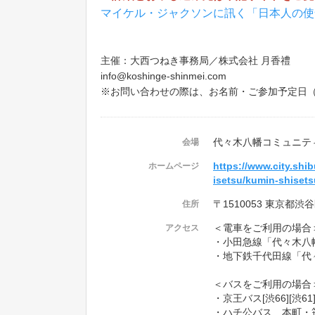
マイケル・ジャクソンに訊く「日本人の使命
主催：大西つねき事務局／株式会社 月香禮
info@koshinge-shinmei.com
※お問い合わせの際は、お名前・ご参加予定日（
代々木八幡コミュニテ
会場
https://www.city.shib
ホームページ
isetsu/kumin-shiset
〒1510053 東京都渋谷
住所
＜電車をご利用の場合
アクセス
・小田急線「代々木八
・地下鉄千代田線「代
＜バスをご利用の場合
・京王バス[渋66][渋61
・ハチ公バス 本町・