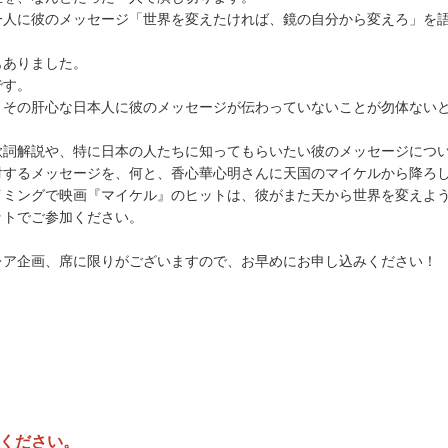
一人に彼のメッセージ「世界を変えたければ、鏡の自分から変えろ」を
もありました。
です。
、その肝心な日本人に彼のメッセージが伝わっていないことが勿体ない
歌詞解説や、特に日本の人たちに知ってもらいたい彼のメッセージにつ
対するメッセージを、何と、香心華心明さんに天国のマイケルから降ろ
イミングで映画『マイケル』のヒットは、彼がまた天から世界を変えよ
セットでご参加ください。
レア企画、席に限りがございますので、お早めにお申し込みください！
ください。