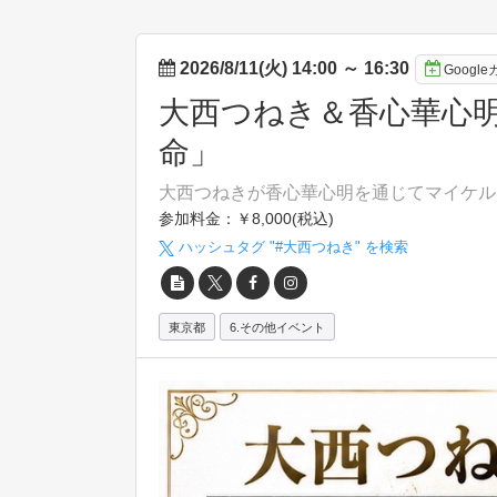
2026/8/11(火) 14:00
～
16:30
Googl
大西つねき＆香心華心
命」
大西つねきが香心華心明を通じてマイケル
参加料金：￥8,000(税込)
ハッシュタグ "#
大西つねき
" を検索
東京都
6.その他イベント