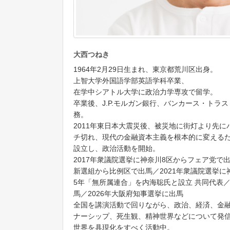
大西つねき
1964年2月29日生まれ、東京都荒川区出身。
上智大学外国語学部英語学科卒業、
在学中シアトル大学に政治力学専攻で留学。
卒業後、J.P.モルガン銀行、バンカース・トラ
務。
2011年東日本大震災後、被災地に街灯より先
チ切れ、現代の金融資本主義を根本的に変える
設立し、政治活動を開始。
2017年衆議院選挙に神奈川8区からフェア党で出
新選組から比例区で出馬／2021年衆議院選挙に
5年「無所属連合」を内海聡氏と設立 共同代表
馬／2026年大阪府知事選挙に出馬
全国を講演活動で回りながら、政治、経済、金
ナーシップ、死生観、精神世界などについて発
世界を具現化をすべく活動中。