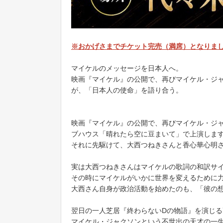
※おかげさまでチケット完売（満席）となりま
マイケルのメッセージを日本人へ。
映画『マイケル』の公開で、再びマイケル・ジ
が、「日本人の使命」を語り合う。
映画『マイケル』の公開で、再びマイケル・ジ
ブハウス「晴れたら空に豆まいて」で上演しま
それに先駆けて、大西つねきさんと香心華心明
実は大西つねきさんはマイケルの歌詞の和訳サ
その時にマイケルがいかに世界を変えるために
大西さん自身が政治活動を始めたのも、「彼の
翌日の一人芝居『終わらないDの物語』を演じ
マイケル・ジャクソンという不世出の天才の一