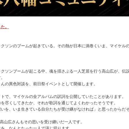
した。
ャクソンのブームが起きている。その熱が日本に渦巻くいま、マイケル
ャクソンブームが起こる中、魂を揺さぶる一人芝居を行う高山広が、伝
す。
さんの異色対談を、前日祭イベントとして開催します。
イトで、マイケルの全アルバムの訳詞を公開していたことがあります。
力を尽くしてきたか、それが歌詞を通じてよくわかったそうです。
想いを、いま生きている自分たちが受け継がなければ」と思ったからだ
る高山広さんもその思いを受け継いだ一人です。
生を、なんとたった一人で演じ切ります。