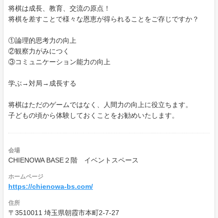
将棋は成長、教育、交流の原点！
将棋を差すことで様々な恩恵が得られることをご存じですか？
①論理的思考力の向上
②観察力がみにつく
③コミュニケーション能力の向上
学ぶ→対局→成長する
将棋はただのゲームではなく、人間力の向上に役立ちます。
子どもの頃から体験しておくことをお勧めいたします。
会場
CHIENOWA BASE２階 イベントスペース
ホームページ
https://chienowa-bs.com/
住所
〒3510011 埼玉県朝霞市本町2-7-27