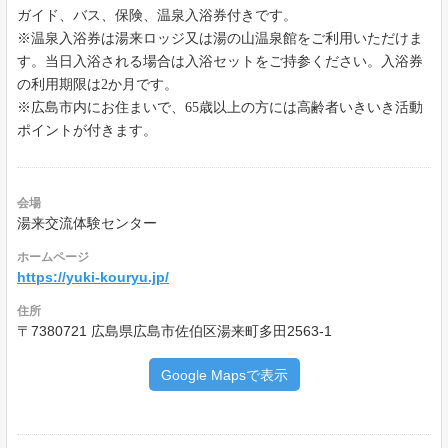
ガイド、バス、保険、
温泉入浴券付きです。
※温泉入浴券は湯来ロッジ又は湯の山温泉館をご利用いただけま
す。当日入浴される場合は入浴セットをご持参ください。入浴券
の利用期限は2か月です。
※広島市内にお住まいで、65歳以上の方には高齢者いきいき活動
ポイントが付きます。
会場
湯来交流体験センター
ホームページ
https://yuki-kouryu.jp/
住所
〒7380721 広島県広島市佐伯区湯来町多田2563-1
Google Mapsで表示