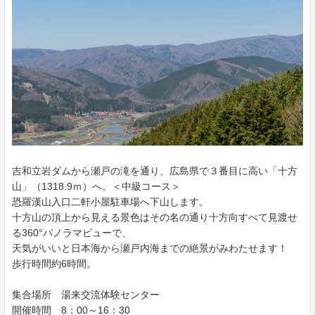
吉和立岩ダムから瀬戸の滝を通り、広島県で３番目に高い「十方
山」（1318.9ｍ）へ。＜中級コース＞
恐羅漢山入口二軒小屋駐車場へ下山します。
十方山の頂上から見える景色はその名の通り十方向すべて見渡せ
る360°パノラマビューで、
天気がいいと日本海から瀬戸内海までの絶景がみわたせます！
歩行時間約6時間。
集合場所 湯来交流体験センター
開催時間 8：00～16：30