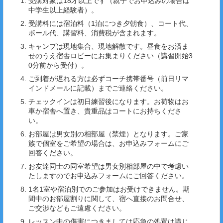
受講対象は18才以上です（親子でお申込みの場合は
中学生以上経験者）。
受講料には宿泊料（1泊につき夕朝食）、コート代、
ボール代、講習料、消費税が含まれます。
キャンプは現地集合、現地解散です。昼食をお済ま
せのうえ宿舎ロビーにお集まりください（講習開始3
0分前から受付）。
ご到着が遅れる方は必ずコーチ携帯番号（前日リマ
インドメールに記載）までご連絡ください。
チェックインは初日練習後になります。お荷物はお
車か宿舎へ置き、貴重品はコートにお持ちくださ
い。
お部屋は男女別の相部屋（禁煙）となります。ご家
族で個室をご希望の場合は、お申込みフォームにご
回答ください。
お友達同士の同室希望は男女別相部屋の中で考慮い
たしますのでお申込みフォームにご回答ください。
1名1室や宿泊別でのご参加はお受けできません。期
間中のお部屋割りに関して、宿へ直接のお問合せ、
ご交渉などもご遠慮ください。
レッスン中の傷害につきましては応急の処置は講じ