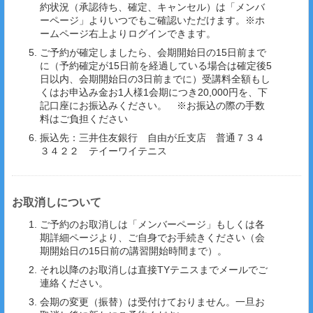
約状況（承認待ち、確定、キャンセル）は「メンバ
ーページ」よりいつでもご確認いただけます。※ホ
ームページ右上よりログインできます。
ご予約が確定しましたら、会期開始日の15日前まで
に（予約確定が15日前を経過している場合は確定後5
日以内、会期開始日の3日前までに）受講料全額もし
くはお申込み金お1人様1会期につき20,000円を、下
記口座にお振込みください。 ※お振込の際の手数
料はご負担ください
振込先：三井住友銀行 自由が丘支店 普通７３４
３４２２ テイーワイテニス
お取消しについて
ご予約のお取消しは「メンバーページ」もしくは各
期詳細ページより、ご自身でお手続きください（会
期開始日の15日前の講習開始時間まで）。
それ以降のお取消しは直接TYテニスまでメールでご
連絡ください。
会期の変更（振替）は受付けておりません。一旦お