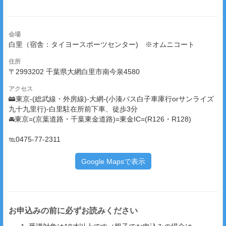
会場
白里（宿舎：タイヨースポーツセンター) ※オムニコート
住所
〒2993202 千葉県大網白里市南今泉4580
アクセス
🚋東京-(総武線・外房線)-大網-(小湊バス白子車庫行orサンライズ
九十九里行)-白里駐在所前下車、徒歩3分
🚘東京=(京葉道路・千葉東金道路)=東金IC=(R126・R128)
℡0475-77-2311
Google Mapsで表示
お申込みの前に必ずお読みください