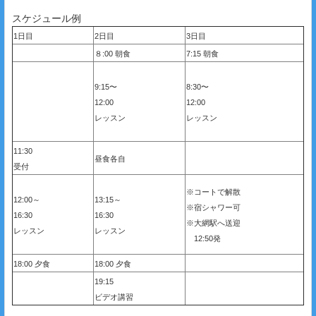
スケジュール例
1日目
2日目
3日目
８:00 朝食
7:15 朝食
9:15〜
8:30〜
12:00
12:00
レッスン
レッスン
11:30
昼食各自
受付
※コートで解散
12:00～
13:15～
※宿シャワー可
16:30
16:30
※大網駅へ送迎
レッスン
レッスン
12:50発
18:00 夕食
18:00 夕食
19:15
ビデオ講習