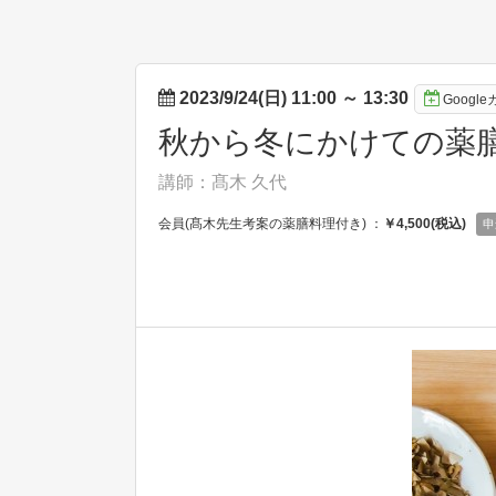
2023/9/24(日) 11:00
～
13:30
Googl
秋から冬にかけての薬
講師：髙木 久代
会員(髙木先生考案の薬膳料理付き) ：
￥4,500(税込)
申