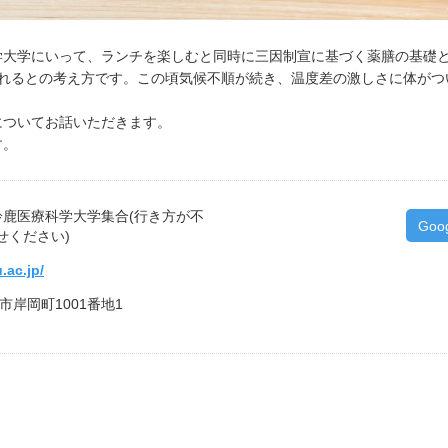
学大学にいって、ランチを楽しむと同時に三因制宣に基づく薬膳の基礎
されるとの考え方です。この頃気候不順が続き、温度差の激しさに体がつ
についてお話いただきます。
す。
に鈴鹿医療科学大学集合(行き方が不
Goo
せください)
.ac.jp/
鹿市岸岡町1001番地1