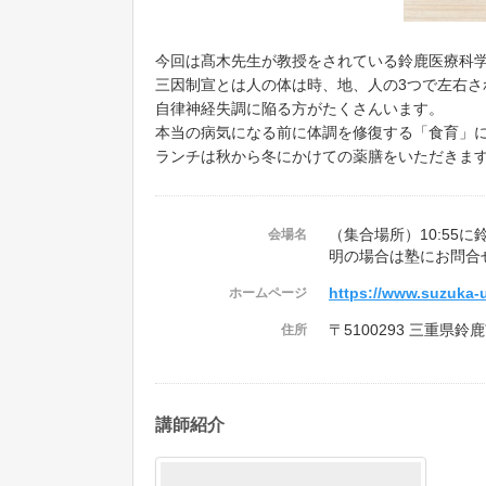
今回は髙木先生が教授をされている鈴鹿医療科
三因制宣とは人の体は時、地、人の3つで左右
自律神経失調に陥る方がたくさんいます。
本当の病気になる前に体調を修復する「食育」
ランチは秋から冬にかけての薬膳をいただきま
（集合場所）10:55
会場名
明の場合は塾にお問合
https://www.suzuka-u
ホームページ
〒5100293 三重県鈴
住所
講師紹介