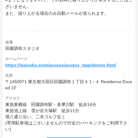
ざいません。
また、繰り上がる場合のみ自動メールが送られます。
会場
田園調布スタジオ
ホームページ
https://gajyuku.com/access/access_map/denen.html
住所
〒1450071 東京都大田区田園調布１丁目４１−４ Residence Exce
ed 1F
アクセス
東急東横線 田園調布駅・多摩川駅 徒歩14分
東急池上線 雪が谷大塚駅 徒歩11分
環八通り沿い、二木ゴルフ近く
(専用駐車場はございませんので付近のパーキングをご利用下さ
い)