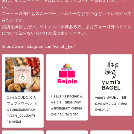
夏はアイスコーヒー、冬は暖かいエッグコーヒーをお楽しみくださ
い。
コーヒー以外にもスムージー、ヘルシーなおやつなどいろいろやって
みたいです。
英語を練習したい、ベトナムに興味ある方、またフォー以外ベトナム
について知らない方ぜひお店に来てください。
https://www.instagram.com/vanah_tyo/
Heaven's Kitchen &
Café BOUDOIR カ
yumi’s BAGEL htt
Rejois https://ww
フェブドワール ht
p://www.glutenfreea
w.instagram.com/re
tps://instagram.co
dvisor.jp/
jois.natural.gifted
m/cafe_boudoir?r=
nametag