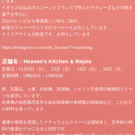
います。
イギリス仕込みのスコーンとフランスで学んだマドレーヌなどの焼き
菓子を中心に、
沢山のレシピから毎週新しい味をご紹介。
銀座カフェーパウリスタのコーヒーとお出ししています。
テイクアウトも大歓迎です。お待ちしています。
https://instagram.com/cafe_boudoir?r=nametag
店舗名：Heaven's Kitchen & Rejois
営業日：11月5日（日）、12日（日）、19日（日）、26日（日）
営業時間：13時30分～17時30分
卵、乳製品、小麦、白砂糖、添加物、ハチミツ不使用の植物性スイー
ツを提供しています。
在来種の自然栽培玄米を始め甜菜糖や未精製の植物油など、こだわり
の材料を使っています。
健康や環境を意識したナチュラルなスイーツは滋味深く、玄米粉の独
特の食感がクセになると好評です。