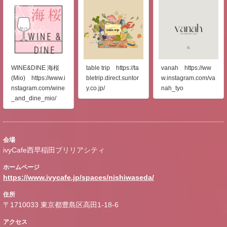
WINE&DINE 海桜
table trip https://ta
vanah https://ww
(Mio) https://www.i
bletrip.direct.suntor
w.instagram.com/va
nstagram.com/wine
y.co.jp/
nah_tyo
_and_dine_mio/
会場
ivyCafe西早稲田ブリリアシティ
ホームページ
https://www.ivycafe.jp/spaces/nishiwaseda/
住所
〒1710033 東京都豊島区高田1-18-6
アクセス