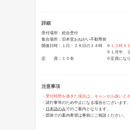
詳細
受付場所：総合受付
集合場所：旧本堂おねがい不動尊前
開催日時：１日・２８日の１４時 ※
１３時４
※１月中、２月１日の開
定 員：１０名 ※定員になり次第
注意事項
・
受付時間を過ぎた場合は、キャンセル扱いと
・諸行事等のため中止になる場合がございます
・
日本語のみ
でのご案内となります。
・団体での案内希望は事前にご相談ください。