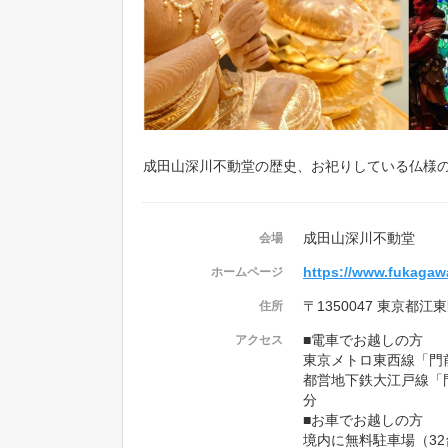
成田山深川不動堂の歴史、お祀りしている仏様
成田山深川不動堂
会場
https://www.fukagawa
ホームページ
〒1350047 東京都江東
住所
■電車でお越しの方
アクセス
東京メトロ東西線「門
都営地下鉄大江戸線「門
分
■お車でお越しの方
境内に無料駐車場（3