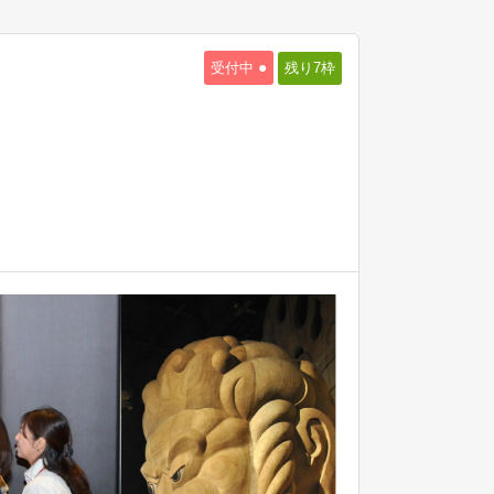
●
受付中
残り7
枠