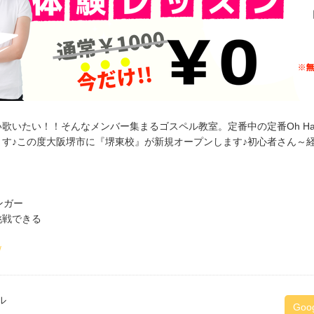
いたい！！そんなメンバー集まるゴスペル教室。定番中の定番Oh Hap
す♪この度大阪堺市に『堺東校』が新規オープンします♪初心者さん～
ンガー
挑戦できる
/
ル
Goo