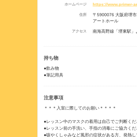
https://www.primer-ar
ホームページ
〒5900076 大阪府堺
住所
アートホール
南海高野線「堺東駅」
アクセス
持ち物
●飲み物
●筆記用具
注意事項
＊＊＊入室に際してのお願い＊＊＊＊
●レッスン中のマスクの着用は自己でご判断くだ
●レッスン前の手洗い、手指の消毒にご協力くだ
●咳やくしゃみなど風邪の症状がある方、発熱し