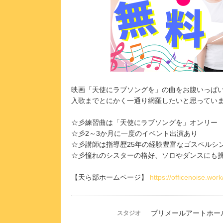
映画「天使にラブソングを」の曲をお腹いっぱい歌
入歌までとにかく一通り網羅したいと思っていま
☆彡練習曲は「天使にラブソングを」オンリー
☆彡2～3か月に一度のイベント出演あり
☆彡講師は指導歴25年の経験豊富なゴスペルシ
☆彡憧れのシスターの格好、ソロやダンスにも
【天ら部ホームページ】
https://officenoise.work
プリメールアートホー
スタジオ