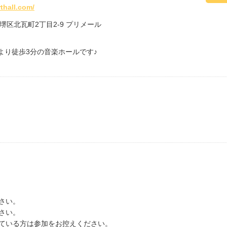
thall.com/
市堺区北瓦町2丁目2-9 プリメール
より徒歩3分の音楽ホールです♪
さい。
さい。
ている方は参加をお控えください。