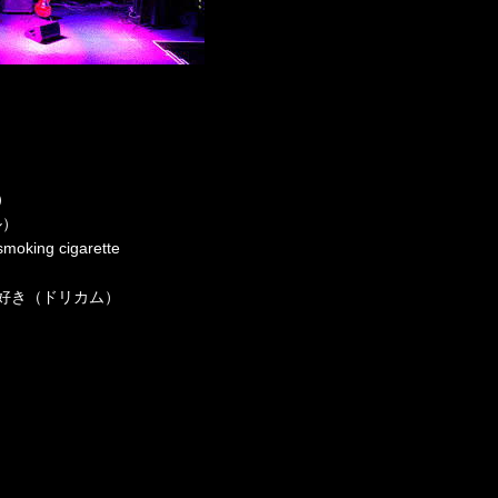
）
ル）
oking cigarette
好き（ドリカム）