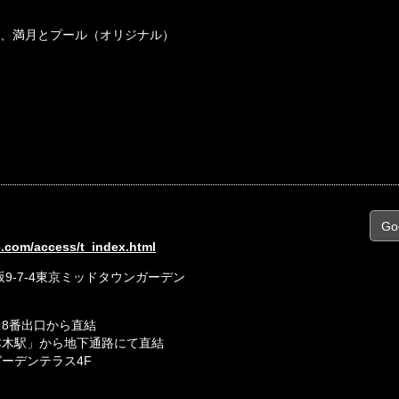
カ太陽、満月とプール（オリジナル）
Go
ve.com/access/t_index.html
赤坂9-7-4東京ミッドタウンガーデン
8番出口から直結
本木駅」から地下通路にて直結
ーデンテラス4F