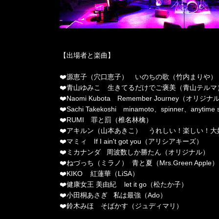
【出場者と楽曲】
❤️源恵子（穴口恵子） いのちの歌（竹内まりや）
❤️青山ゆみこ 生きてるだけでご褒美（青山テルマ
❤️Naomi Kubota Remember Journey（オリジナ
❤️Sachi Takekoshi minamoto、spinner、anytime sm
❤️RUMI 罪と罰（椎名林檎）
❤️アキルン（山本あきこ） うれしい！楽しい！大
❤️マミィ If I ain't got you（アリシアキーズ）
❤️ミカナンダ 周波数しか勝たん（オリジナル）
❤️ねづっち（ミラノ） 青と夏（Mrs.Green Apple）
❤️KIKO 紅蓮華（LiSA）
❤️健康女王 美由紀 let it go（松たか子）
❤️小田桐あさぎ 私は最強（Ado）
❤️鈴木みほ そばかす（ジュディマリ）