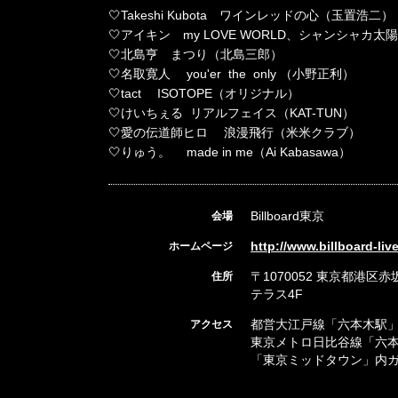
🤍Takeshi Kubota ワインレッドの心（玉置浩二）
🤍アイキン my LOVE WORLD、シャンシャ
🤍北島亨 まつり（北島三郎）
🤍名取寛人 you'er the only （小野正利）
🤍tact ISOTOPE（オリジナル）
🤍けいちぇる リアルフェイス（KAT-TUN）
🤍愛の伝道師ヒロ 浪漫飛行（米米クラブ）
🤍りゅう。 made in me（Ai Kabasawa）
Billboard東京
会場
http://www.billboard-li
ホームページ
〒1070052 東京都港区
住所
テラス4F
都営大江戸線「六本木駅」
アクセス
東京メトロ日比谷線「六
「東京ミッドタウン」内ガ