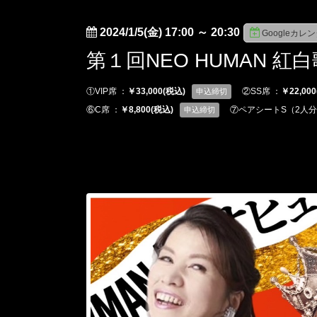
2024/1/5(金) 17:00
～
20:30
Googleカレ
第１回NEO HUMAN 紅白歌合
①VIP席 ：
￥33,000(税込)
②SS席 ：
￥22,00
申込締切
⑥C席 ：
￥8,800(税込)
⑦ペアシートS（2人分
申込締切