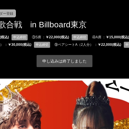
ンダー登録
戦 in Billboard東京
0(税込)
③S席 ：
￥22,000(税込)
④A席 ：
￥15,000(税込
申込締切
申込締切
） ：
￥30,000(税込)
⑨ペアシートA（2人分） ：
￥22,000(税込)
申込締切
申
申し込みは終了しました