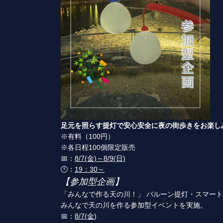
足元を照らす提灯で安心安全に夜の街歩きをお楽し
※有料（100円）
※各日程100個限定販売
📅：
8/7(金)～8/9(日)
🕛：
19：30～
【参加型企画】
「みんなで作る天の川！」 バルーン提灯・スマー
みんなで天の川を作る参加型イベントを実施。
📅：
8/7(金
)