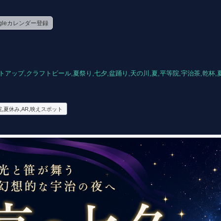
ogleカレンダー登録
トアップ,クラフトビール,夏祭り,七夕,盆踊り,天の川,夏,平等院,宇治茶,乾杯,
院,夏休み,AR,映えスポット