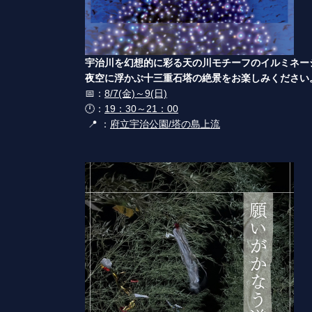
宇治川を幻想的に彩る天の川モチーフのイルミネー
夜空に浮かぶ十三重石塔の絶景をお楽しみください
📅：
8/7(金)～9(日)
🕛：
19：30～21：00
📍 ：
府立宇治公園/塔の島上流