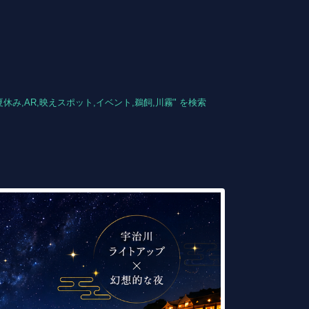
夏休み,AR,映えスポット,イベント,鵜飼,川霧
" を検索