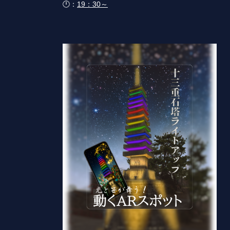
🕛：
19：30～