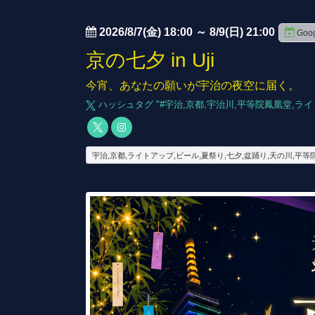
2026/8/7(金) 18:00
～
8/9(日) 21:00
Go
京の七夕 in Uji
今宵、あなたの願いが宇治の夜空に届く。
ハッシュタグ "#
宇治,京都,宇治川,平等院鳳凰堂,ライ
宇治,京都,ライトアップ,ビール,夏祭り,七夕,盆踊り,天の川,平等