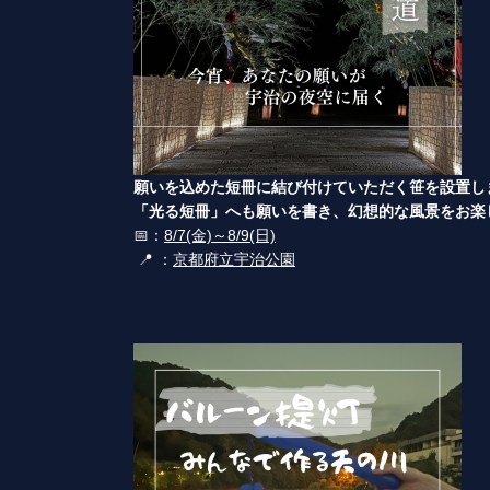
願いを込めた短冊に結び付けていただく笹を設置し
「光る短冊」へも願いを書き、幻想的な風景をお楽
📅：
8/7(金)～8/9(日)
📍 ：
京都府立宇治公園