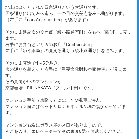
地上に出るとそれが四条通りという大通りです。
四条通りに出て左へ進み、一つ目の交差点を左へ曲がります。
（左手に『nana′s green tea』があります）
そのまま進み次の交差点（綾小路通室町）を右へ（西側）に渡り
ます。
右手にお弁当とデリカのお店『Donburi don』、
左手に『ゆう薬局』の見える通り（綾小路通り）を進みます。
そのまま直進で4～5分歩き、
次の通りを越えると右手に『重要文化財杉本家住宅』が見えま
す。
その真向かいのマンションが
京都会場 FIL NAKATA（フィル 中田）です。
マンション手前（東隣り）には、NIO税理士法人。
マンション前にはペットサロン＆ホテルNOIの旗が立っていま
す。
マンション右端にガラス扉の入口がありますので、
そこを入り、エレベーターでそのまま5階へお越しください。