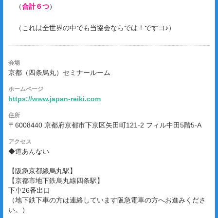
（
合計６つ
）
（これは全世界の中でも当協会ならでは！ですヨ♪）
会場
京都（四条烏丸）セミナールーム
ホームページ
https://www.japan-reiki.com
住所
〒6008440 京都府京都市下京区矢田町121-2 フィル中田5階5-A
アクセス
◆道あんない
【阪急京都線烏丸駅】
【京都市地下鉄烏丸線四条駅】
下車26番出口
（地下鉄下車の方は連絡しています阪急電車の方へお進みくださ
い。）