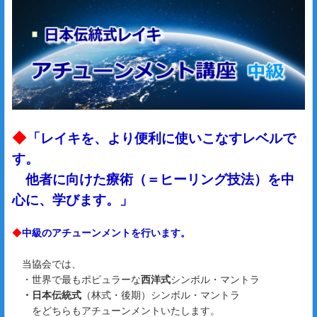
◆
「レイキを、より便利に使いこなすレベルで
す。
他者に向けた療術（＝ヒーリング技法）を中
心に、学びます。」
◆
中級のアチューンメントを行います。
当協会では、
・世界で最もポピュラーな
西洋式
シンボル・マントラ
・日本伝統式
（林式・後期）シンボル・マントラ
をどちらもアチューンメントいたします。