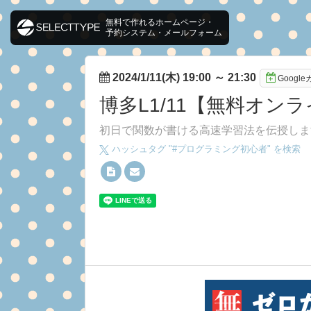
無料で作れるホームページ・
予約システム・メールフォーム
2024/1/11(木) 19:00
～
21:30
Googl
博多L1/11【無料オン
初日で関数が書ける高速学習法を伝授しま
ハッシュタグ "#
プログラミング初心者
" を検索