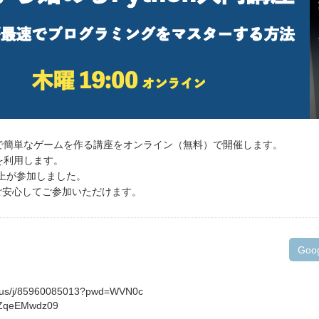
」で簡単なゲームを作る講座をオンライン（無料）で開催します。
部を利用します。
以上が参加しました。
ご安心してご参加いただけます。
Goo
m.us/j/85960085013?pwd=WVN0c
ZqeEMwdz09