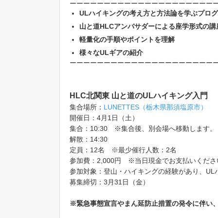
ーーーーーーーーーーーーーーーーーーーーー
ULハイキングの考え方と方法論を学ぶプロ
山と道HLCアンバサダーによる座学形式の講
軽量化の手順やポイントを理解
様々なULギアの紹介
ーーーーーーーーーーーーーーーーーーーーー
HLC北関東 山と道のULハイキング入門
集合場所：
LUNETTES
（栃木県那須塩原市）
開催日：4月1日（土）
集合：10:30 ※集合後、別会場へ移動します。
解散：14:30
定員：12名 ※最少催行人数：2名
参加費：2,000円 ※当日現金でお支払いくださ
参加対象：登山・ハイキングの経験があり、UL
募集締切：3月31日（金）
※緊急事態宣言やまん延防止措置の発令に伴い