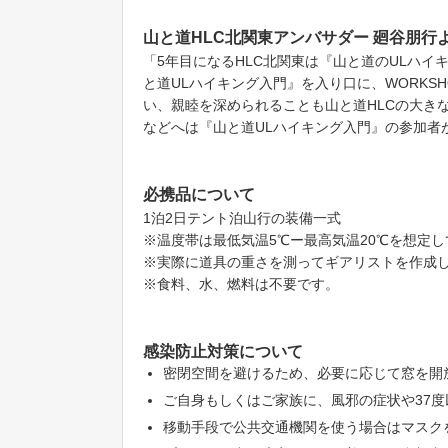
山と道HLC北関東アンバサダー 廻谷朋行
「5年目になるHLC北関東は『山と道のULハイ
と道ULハイキング入門』を入り口に、WORKS
い、親睦を深められることも山と道HLCの大きな
などへは『山と道ULハイキング入門』の参加者
必携品について
1泊2日テント泊山行の装備一式
※温度帯は最低気温5℃ー最高気温20℃を想定
※実際に道具の重さを測ってギアリストを作成
※食料、水、燃料は不要です。
感染防止対策について
密閉空間を避けるため、必要に応じて窓を開
ご自身もしくはご家族に、風邪の症状や37
移動手段で公共交通機関を使う場合はマスク