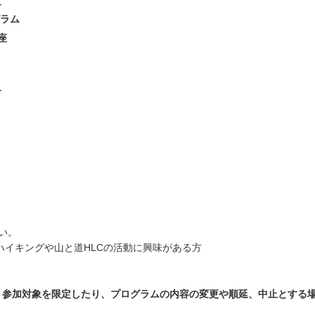
ー
グラム
座
ー
い。
ハイキングや山と道HLCの活動に興味がある方
、参加対象を限定したり、プログラムの内容の変更や順延、中止とする