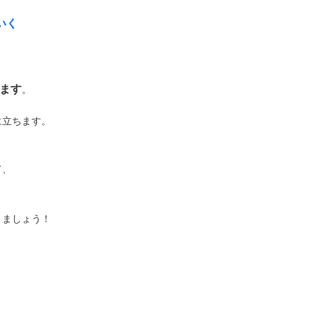
いく
ます
。
に立ちます。
て、
きましょう！