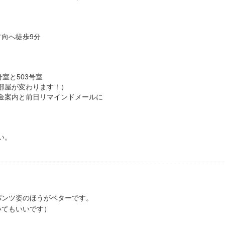
方向へ徒歩9分
号室と503号室
部屋が変わります！）
金案内と前日リマインドメールに
い。
パンツ姿のほうがベターです。
いてもいいです）