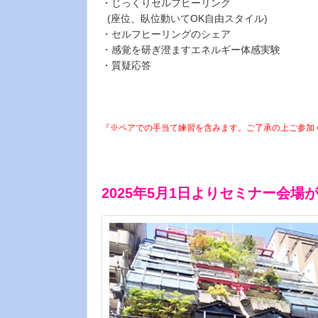
・じっくりセルフヒーリング
(座位、臥位動いてOK自由スタイル)
・セルフヒーリングのシェア
・感覚を研ぎ澄ますエネルギー体感実験
・質疑応答
『※ペアでの手当て練習を含みます。ご了承の上ご参加
2025年5月1日よりセミナー会場