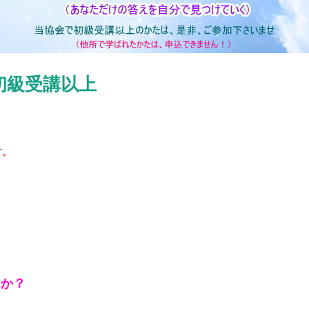
初級受講以上
​。
んか？