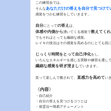
この練習会では、
あなただけの答えを自分で見つけて
そんな
感覚をつかむ練習をしていきます。
自分
の答え
にとって
は、
体感や内側から
教えてくれ
湧いてくる感覚で
でもそれはとっても繊細な感覚。
レイキの技法はその感覚を高めるのにとても役
じっくり時間をとって自己浄化
をし、
いろんなエネルギーを感じる実験や練習を通し
繊細な感覚を研ぎ澄まし
ていきます。
直感力を高めて
笑って楽しんで癒されて、
い
〈内容〉
・自己紹介
・自分の答えを見つけるコツとは
・発霊法〜簡易アチューメント