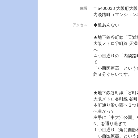
〒5400038 大阪府
住所
内淡路町（マンション
◆道あんない
アクセス
★地下鉄谷町線「天満
大阪メトロ谷町線 天満
へ
４つ目通りの「内淡路
て
「小西医療器」という
約８分ぐらいです。
★地下鉄谷町線「谷町
大阪メトロ谷町線 谷
本町通り沿い西へ２つ
へ曲がって
左手に「中大江公園」
N」を通り過ぎて
１つ目通り（角に自販
「小西医療器」という