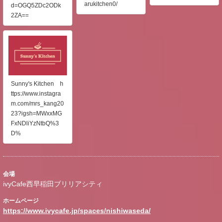
arukitchen0/
d=OGQ5ZDc2ODk
2ZA==
Sunny's Kitchen h
ttps://www.instagra
m.com/mrs_kang20
23?igsh=MWxxMG
FxNDliYzNtbQ%3
D%
会場
ivyCafe西早稲田ブリリアシティ
ホームページ
https://www.ivycafe.jp/spaces/nishiwaseda/