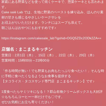
家庭にある野菜などを使って焼くケーキで、惣菜ケーキとも言われま
す。
Cake salé Lab では、生地に野菜のペーストを練り込み、ほんのり素
材の甘さも感じるやさしいケークサレを
お召上がりいただけます。ランチにはスープも添えて。
朝ごはんはおやつにもおすすめです♪
https://instagram.com/cakesale_lab?igshid=OGQ5ZDc2ODk2ZA==
店舗名：まこまるキッチン
営業日：2月1日（木）、15日（木）、22日（木）、29日（木）
営業時間：15時00分～21時00分
「作る時間が無い！でも野菜もお肉もたっぷり食べたい！」そんな時
に手軽に食べたくなるようなお食事を提供する
【タコライス・タコスサンド専門店 まこまるキッチン】です♪
1度食べたらヤミツキになる！？郡山名物クリームボックスも大好評
☆もちろんコーヒー一杯だけでも〇です。
ぜひお気軽にお立ち寄りください！