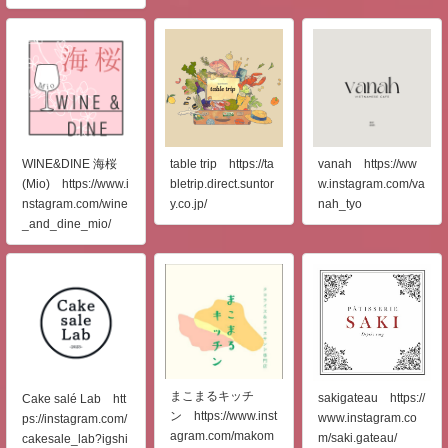
WINE&DINE 海桜
table trip https://ta
vanah https://ww
(Mio) https://www.i
bletrip.direct.suntor
w.instagram.com/va
nstagram.com/wine
y.co.jp/
nah_tyo
_and_dine_mio/
まこまるキッチ
sakigateau https://
Cake salé Lab htt
ン https://www.inst
www.instagram.co
ps://instagram.com/
agram.com/makom
m/saki.gateau/
cakesale_lab?igshi