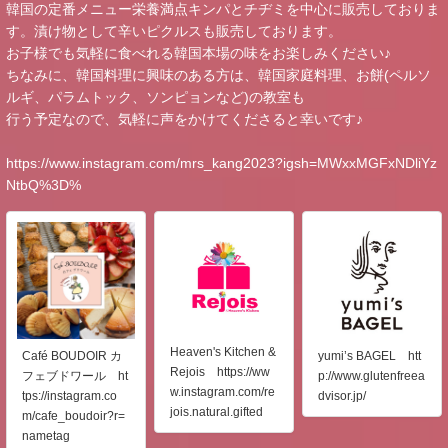
韓国の定番メニュー栄養満点キンパとチヂミを中心に販売しておりま
す。漬け物として辛いピクルスも販売しております。
お子様でも気軽に食べれる韓国本場の味をお楽しみください♪
ちなみに、韓国料理に興味のある方は、韓国家庭料理、お餅(ペルソ
ルギ、パラムトック、ソンピョンなど)の教室も
行う予定なので、気軽に声をかけてくださると幸いです♪
https://www.instagram.com/mrs_kang2023?igsh=MWxxMGFxNDliYz
NtbQ%3D%
Heaven's Kitchen &
Café BOUDOIR カ
yumi’s BAGEL htt
Rejois https://ww
フェブドワール ht
p://www.glutenfreea
w.instagram.com/re
tps://instagram.co
dvisor.jp/
jois.natural.gifted
m/cafe_boudoir?r=
nametag