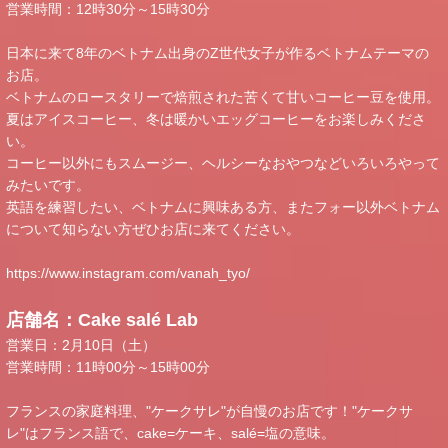
営業時間：12時30分～15時30分
日本に来て8年のベトナム出身のZ世代女子が作るベトナムテーマの
お店。
ベトナムのロースタリーで焙煎された苦くて甘いコーヒー豆を使用。
夏はアイスコーヒー、冬は暖かいエッグコーヒーをお楽しみくださ
い。
コーヒー以外にもスムージー、ヘルシーなおやつなどいろいろやって
みたいです。
英語を練習したい、ベトナムに興味ある方、またフォー以外ベトナム
について知らない方ぜひお店に来てください。
https://www.instagram.com/vanah_tyo/
店舗名：Cake salé Lab
営業日：2月10日（土）
営業時間：11時00分～15時00分
フランスの家庭料理、"ケークサレ"が自慢のお店です！"ケークサ
レ"はフランス語で、cake=ケーキ、salé=塩の意味。