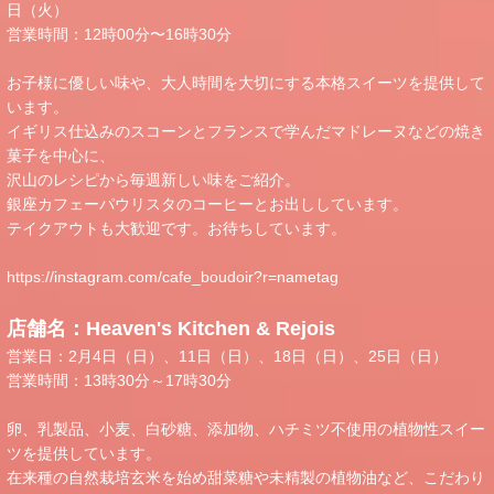
日（火）
営業時間：12時00分〜16時30分
お子様に優しい味や、大人時間を大切にする本格スイーツを提供して
います。
イギリス仕込みのスコーンとフランスで学んだマドレーヌなどの焼き
菓子を中心に、
沢山のレシピから毎週新しい味をご紹介。
銀座カフェーパウリスタのコーヒーとお出ししています。
テイクアウトも大歓迎です。お待ちしています。
https://instagram.com/cafe_boudoir?r=nametag
店舗名：Heaven's Kitchen & Rejois
営業日：2月4日（日）、11日（日）、18日（日）、25日（日）
営業時間：13時30分～17時30分
卵、乳製品、小麦、白砂糖、添加物、ハチミツ不使用の植物性スイー
ツを提供しています。
在来種の自然栽培玄米を始め甜菜糖や未精製の植物油など、こだわり