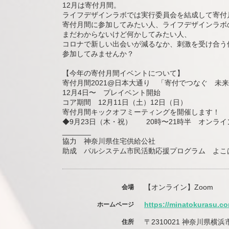
12月は寄付月間。
ライフデザインラボでは実行委員会を結成して寄付
寄付月間に参加してみたい人、ライフデザインラボ
まだわからないけど何かしてみたい人、
コロナで新しい出会いが減るなか、刺激を受け合う
参加してみませんか？
【今年の寄付月間イベントについて】
寄付月間2021@日本大通り 「寄付でつなぐ 未
12月4日〜 プレイベント開始
コア期間 12月11日（土）12日（日）
寄付月間キックオフミーティングを開催します！
◆9月23日（木・祝） 20時〜21時半 オンライ
_______
協力 神奈川県住宅供給公社
助成 パルシステム市民活動応援プログラム よこ
【オンライン】Zoom
会場
https://minatokurasu.co
ホームページ
〒2310021 神奈川県横
住所