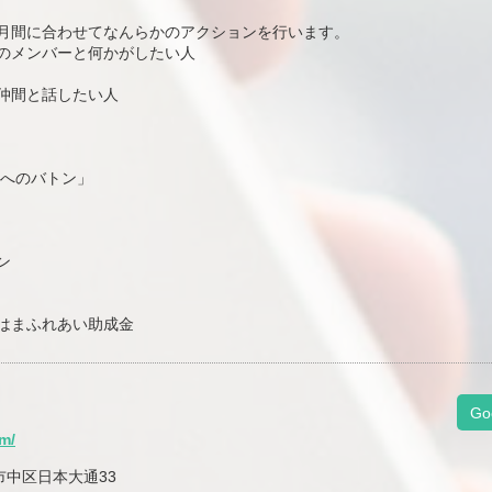
月間に合わせてなんらかのアクションを行います。
のメンバーと何かがしたい人
仲間と話したい人
来へのバトン」
ン
はまふれあい助成金
Go
m/
浜市中区日本大通33