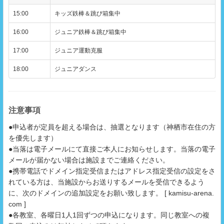
15:00
キッズ鉄棒＆跳び箱集中
16:00
ジュニア鉄棒＆跳び箱集中
17:00
ジュニア運動克服
18:00
ジュニアダンス
注意事項
●申込者が定員を超える場合は、抽選となります（神栖市在住の方
を優先します）
●当落は電子メールにて直接ご本人にお知らせします。当落の電子
メールが届かない場合は施設までご連絡ください。
●携帯電話でドメイン指定受信またはアドレス指定受信の設定をさ
れている方は、当施設からお送りするメールを受信できるよう
に、次のドメインの追加設定をお願い致します。 [ kamisu-arena.
com ]
●各教室、各曜日1人1回ずつの申込になります。同じ教室への複