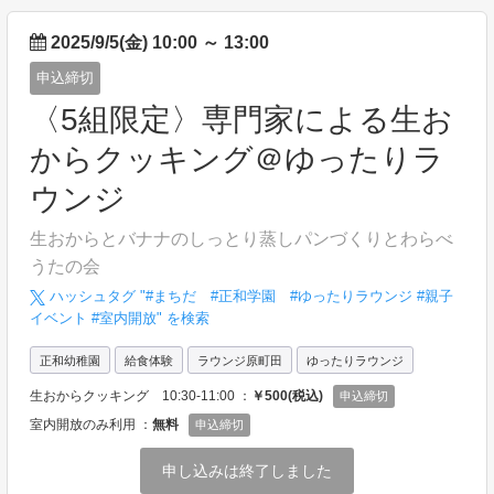
2025/9/5(金) 10:00
～
13:00
申込締切
〈5組限定〉専門家による生お
からクッキング＠ゆったりラ
ウンジ
生おからとバナナのしっとり蒸しパンづくりとわらべ
うたの会
ハッシュタグ "#
まちだ #正和学園 #ゆったりラウンジ #親子
イベント #室内開放
" を検索
正和幼稚園
給食体験
ラウンジ原町田
ゆったりラウンジ
生おからクッキング 10:30-11:00 ：
￥500(税込)
申込締切
室内開放のみ利用 ：
無料
申込締切
申し込みは終了しました