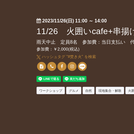
2023/11/26(日) 11:00
～
14:00
11/26 火囲いcafe
雨天中止 定員8名 参加費：当日支払い 代
参加費：￥2,000(税込)
ハッシュタグ "#
焚き火
" を検索
ワークショップ
グルメ
自然
現地集合・解散
火囲