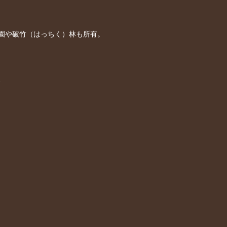
園や破竹（はっちく）林も所有。
、