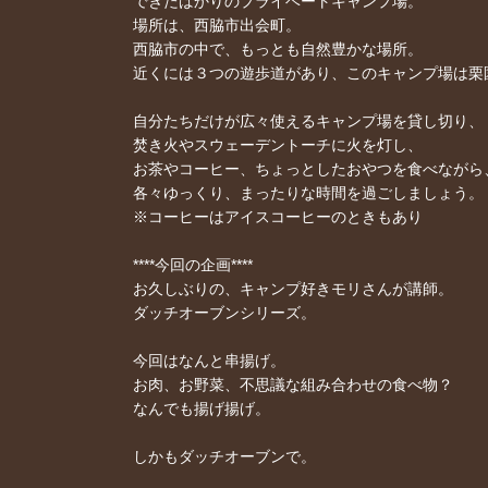
できたばかりのプライベートキャンプ場。
場所は、西脇市出会町。
西脇市の中で、もっとも自然豊かな場所。
近くには３つの遊歩道があり、このキャンプ場は栗
自分たちだけが広々使えるキャンプ場を貸し切り、
焚き火やスウェーデントーチに火を灯し、
お茶やコーヒー、ちょっとしたおやつを食べながら
各々ゆっくり、まったりな時間を過ごしましょう。
※コーヒーはアイスコーヒーのときもあり
****今回の企画****
お久しぶりの、キャンプ好きモリさんが講師。
ダッチオーブンシリーズ。
今回はなんと串揚げ。
お肉、お野菜、不思議な組み合わせの食べ物？
なんでも揚げ揚げ。
しかもダッチオーブンで。