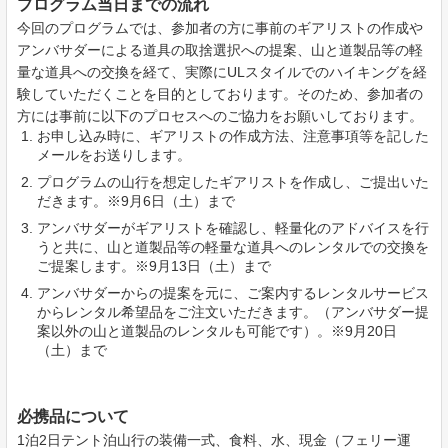
プログラム当日までの流れ
今回のプログラムでは、参加者の方に事前のギアリストの作成や
アンバサダーによる道具の取捨選択への提案、山と道製品等の軽
量な道具への交換を経て、実際にULスタイルでのハイキングを経
験していただくことを目的としております。そのため、参加者の
方には事前に以下のプロセスへのご協力をお願いしております。
お申し込み時に、ギアリストの作成方法、注意事項等を記した
メールをお送りします。
プログラムの山行を想定したギアリストを作成し、ご提出いた
だきます。※9月6日（土）まで
アンバサダーがギアリストを確認し、軽量化のアドバイスを行
うと共に、山と道製品等の軽量な道具へのレンタルでの交換を
ご提案します。※9月13日（土）まで
アンバサダーからの提案を元に、ご案内するレンタルサービス
からレンタル希望品をご注文いただきます。（アンバサダー提
案以外の山と道製品のレンタルも可能です）。※9月20日
（土）まで
必携品について
1泊2日テント泊山行の装備一式、食料、水、現金（フェリー運