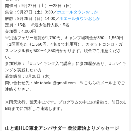
開催日：9月27日（土）ー28日（日）
集合：9月27日（土）9:30／
ホエールタウンおしか
解散：9月28日（日）14:00／
ホエールタウンおしか
定員：15名 ※最少催行人数：5名
参加費：4,000円
※別途フェリー運賃が1,790円、キャンプ場料金が390～1,560円
（1区画あたり1,560円、4名まで利用可）、カセットコンロ・ガ
スレンタル費が500〜1,850円かかります。現金でご用意くださ
い。
参加対象：『ULハイキング入門講座』に参加歴があり、ULハイキ
ングを実践したい方
募集締切：8月28日（木）
問い合わせ先：hlc.tohoku@gmail.com ※こちらのメールまでご
連絡ください。
※雨天決行、荒天中止です。プログラムの中止の場合は、前日の1
5時までに判断しご連絡します。
山と道HLC東北アンバサダー 栗波康治よりメッセージ