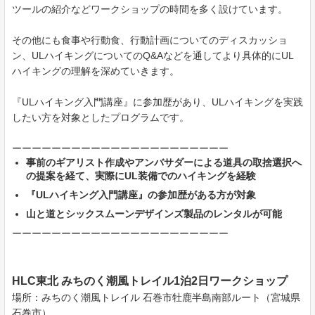
ツールの紹介などワークショップの時間を多く設けています。
その他にも食事や行動食、行動計画についてのディスカッショ
ン、ULハイキングについてのQ&Aなどを通してより具体的にUL
ハイキングの理解を深めていきます。
『ULハイキング入門講座』に参加歴があり、ULハイキングを実践
したい方を対象としたプログラムです。
ーーーーーーーーーーーーーーーーーーーーーー
事前のギアリスト作成やアンバサダーによる道具の取捨選択へ
の提案を経て、実際にUL装備でのハイキングを経験
『ULハイキング入門講座』の参加歴がある方が対象
山と道とシックスムーンデザインズ製品のレンタルが可能
ーーーーーーーーーーーーーーーーーーーーーー
HLC東北 みちのく潮風トレイル1泊2日ワークショップ
場所：みちのく潮風トレイル 石巻市牡鹿半島南部ルート（宮城県
石巻市）