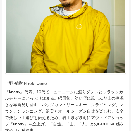
上野 裕樹 Hiroki Ueno
『knotty』代表。10代でニューヨークに渡りダンスとブラックカ
ルチャーにどっぷりはまる。帰国後、幼い頃に親しんだ山の奥深
さを再発見し登山、バッグカントリースキー、クライミング、マ
ウンテンランニング、沢登とオールシーズン自然を楽しむ。安全
で楽しい山遊びを伝えるため、岩手県紫波町にアウトドアショッ
プ『knotty』を立上げ、「自然」「山」「人」とのGROOVE感を
求め日々精進中。