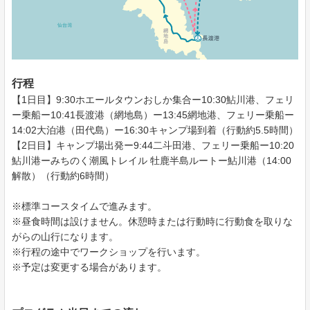
行程
【1日目】9:30ホエールタウンおしか集合ー10:30鮎川港、フェリ
ー乗船ー10:41長渡港（網地島）ー13:45網地港、フェリー乗船ー
14:02大泊港（田代島）ー16:30キャンプ場到着（行動約5.5時間）
【2日目】キャンプ場出発ー9:44二斗田港、フェリー乗船ー10:20
鮎川港ーみちのく潮風トレイル 牡鹿半島ルートー鮎川港（14:00
解散）（行動約6時間）
※標準コースタイムで進みます。
※昼食時間は設けません。休憩時または行動時に行動食を取りな
がらの山行になります。
※行程の途中でワークショップを行います。
※予定は変更する場合があります。