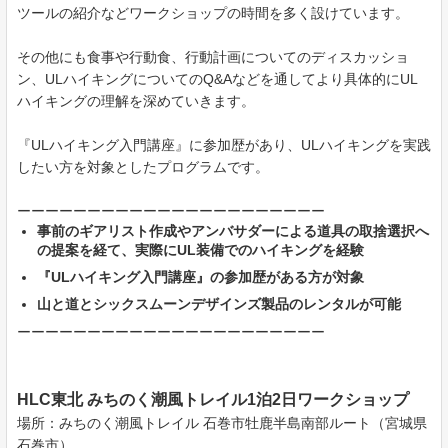
ツールの紹介などワークショップの時間を多く設けています。
その他にも食事や行動食、行動計画についてのディスカッショ
ン、ULハイキングについてのQ&Aなどを通してより具体的にUL
ハイキングの理解を深めていきます。
『ULハイキング入門講座』に参加歴があり、ULハイキングを実践
したい方を対象としたプログラムです。
ーーーーーーーーーーーーーーーーーーーーーー
事前のギアリスト作成やアンバサダーによる道具の取捨選択へ
の提案を経て、実際にUL装備でのハイキングを経験
『ULハイキング入門講座』の参加歴がある方が対象
山と道とシックスムーンデザインズ製品のレンタルが可能
ーーーーーーーーーーーーーーーーーーーーーー
HLC東北 みちのく潮風トレイル1泊2日ワークショップ
場所：みちのく潮風トレイル 石巻市牡鹿半島南部ルート（宮城県
石巻市）