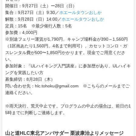
開催日：9月27日（土）ー28日（日）
集合：9月27日（土）9:30／
ホエールタウンおしか
解散：9月28日（日）14:00／
ホエールタウンおしか
定員：15名 ※最少催行人数：5名
参加費：4,000円
※別途フェリー運賃が1,790円、キャンプ場料金が390～1,560円
（1区画あたり1,560円、4名まで利用可）、カセットコンロ・ガ
スレンタル費が500〜1,850円かかります。現金でご用意くださ
い。
参加対象：『ULハイキング入門講座』に参加歴があり、ULハイキ
ングを実践したい方
募集締切：8月28日（木）
問い合わせ先：hlc.tohoku@gmail.com ※こちらのメールまでご
連絡ください。
※雨天決行、荒天中止です。プログラムの中止の場合は、前日の1
5時までに判断しご連絡します。
山と道HLC東北アンバサダー 栗波康治よりメッセージ