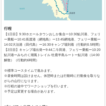
行程
【1日目】9:30ホエールタウンおしか集合ー10:30鮎川港、フェリ
ー乗船ー10:41長渡港（網地島）ー13:45網地港、フェリー乗船ー
14:02大泊港（田代島）ー16:30キャンプ場到着（行動約5.5時間）
【2日目】キャンプ場出発ー9:44二斗田港、フェリー乗船ー10:20
鮎川港ーみちのく潮風トレイル 牡鹿半島ルートー鮎川港（14:00
解散）（行動約6時間）
※標準コースタイムで進みます。
※昼食時間は設けません。休憩時または行動時に行動食を取りな
がらの山行になります。
※行程の途中でワークショップを行います。
※予定は変更する場合があります。