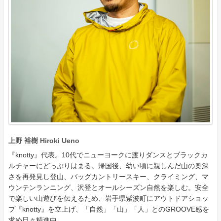
上野 裕樹 Hiroki Ueno
『knotty』代表。10代でニューヨークに渡りダンスとブラックカ
ルチャーにどっぷりはまる。帰国後、幼い頃に親しんだ山の奥深
さを再発見し登山、バッグカントリースキー、クライミング、マ
ウンテンランニング、沢登とオールシーズン自然を楽しむ。安全
で楽しい山遊びを伝えるため、岩手県紫波町にアウトドアショッ
プ『knotty』を立上げ、「自然」「山」「人」とのGROOVE感を
求め日々精進中。