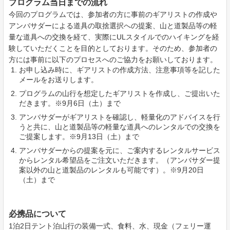
プログラム当日までの流れ
今回のプログラムでは、参加者の方に事前のギアリストの作成や
アンバサダーによる道具の取捨選択への提案、山と道製品等の軽
量な道具への交換を経て、実際にULスタイルでのハイキングを経
験していただくことを目的としております。そのため、参加者の
方には事前に以下のプロセスへのご協力をお願いしております。
お申し込み時に、ギアリストの作成方法、注意事項等を記した
メールをお送りします。
プログラムの山行を想定したギアリストを作成し、ご提出いた
だきます。※9月6日（土）まで
アンバサダーがギアリストを確認し、軽量化のアドバイスを行
うと共に、山と道製品等の軽量な道具へのレンタルでの交換を
ご提案します。※9月13日（土）まで
アンバサダーからの提案を元に、ご案内するレンタルサービス
からレンタル希望品をご注文いただきます。（アンバサダー提
案以外の山と道製品のレンタルも可能です）。※9月20日
（土）まで
必携品について
1泊2日テント泊山行の装備一式、食料、水、現金（フェリー運