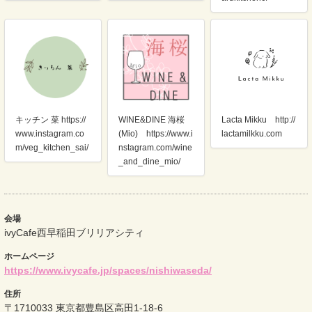
Lacta Mikku http://
キッチン 菜 https://
WINE&DINE 海桜
lactamilkku.com
www.instagram.co
(Mio) https://www.i
m/veg_kitchen_sai/
nstagram.com/wine
_and_dine_mio/
会場
ivyCafe西早稲田ブリリアシティ
ホームページ
https://www.ivycafe.jp/spaces/nishiwaseda/
住所
〒1710033 東京都豊島区高田1-18-6