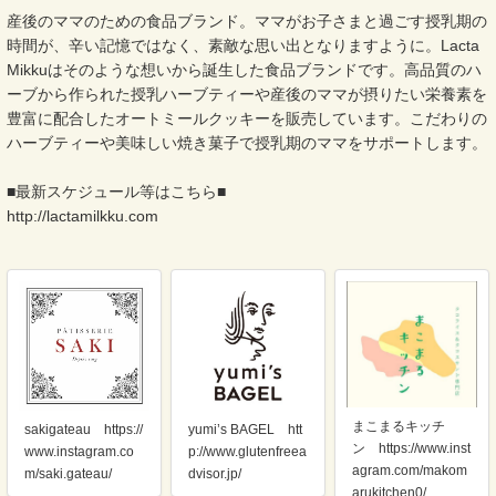
産後のママのための食品ブランド。ママがお子さまと過ごす授乳期の
時間が、辛い記憶ではなく、素敵な思い出となりますように。Lacta
Mikkuはそのような想いから誕生した食品ブランドです。高品質のハ
ーブから作られた授乳ハーブティーや産後のママが摂りたい栄養素を
豊富に配合したオートミールクッキーを販売しています。こだわりの
ハーブティーや美味しい焼き菓子で授乳期のママをサポートします。
■最新スケジュール等はこちら■
http://lactamilkku.com
まこまるキッチ
sakigateau https://
yumi’s BAGEL htt
ン https://www.inst
www.instagram.co
p://www.glutenfreea
agram.com/makom
m/saki.gateau/
dvisor.jp/
arukitchen0/