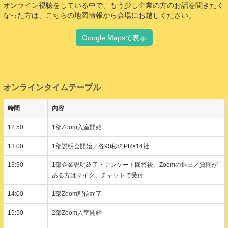
オンライン視聴をしている中で、もう少し企業の方のお話を聞きたく
なった方は、こちらの地図情報から会場にお越しください。
Google Mapsで表示
オンラインタイムテーブル
時間
内容
12:50
1部Zoom入室開始
13:00
1部説明会開始／各90秒のPR×14社
13:30
1部企業説明終了・アンケート回答後、Zoomの退出／質問が
ある方はマイク、チャットで受付
14:00
1部Zoom配信終了
15:50
2部Zoom入室開始