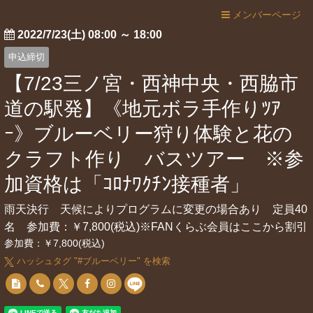
メンバーページ
2022/7/23(土) 08:00
～
18:00
申込締切
【7/23三ノ宮・西神中央・西脇市
道の駅発】《地元ボラ手作りﾂｱ
ｰ》ブルーベリー狩り体験と花の
クラフト作り バスツアー ※参
加資格は「ｺﾛﾅﾜｸﾁﾝ接種者」
雨天決行 天候によりプログラムに変更の場合あり 定員40
名 参加費：￥7,800(税込)※FANくらぶ会員はここから割引
参加費：￥7,800(税込)
ハッシュタグ "#
ブルーベリー
" を検索