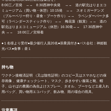
8:00三ノ宮発 →→ 8:30西神中央発 →→ 道の駅北はりまエコ
ミュージアム（買い物・休憩）10:15発 →→ スオミガーデンズ
（ブルーベリー狩り・昼食・ブーケ作り）→→ ラベンダーパーク多
可（ラベンダースティック作り） →→ 梅花藻（観賞）→→ 道の
駅北はりまエコミュージアム（休憩）16:30発→→ 17:30西神中
央 →→ 18:00三ノ宮帰着
●１名様より受付●最少催行人員20名●添乗員付き●バス会社：神姫観
光バス●食事：昼１
持ち物
ワクチン接種済証明 （又は陰性証明）のコピー又はスマホなどの保
存画像 、健康チェックシート、マスク、歩きやすい服装と靴、帽
子、山そばの農園の為虫よけスプレー、タオル、ブーケなど土産入れ
用バッグ、買い物用エコバッグ、飲み物、雨の場合の雨具。
注意事項