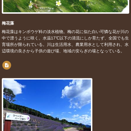
梅花藻
梅花藻はキンポウゲ科の淡水植物。梅の花に似た白い可憐な花が川の
中で漂うように咲く。水温17℃以下の清流にしか育たず、全国でも生
育場所が限られている。川は生活用水、農業用水として利用され、水
辺環境の良さから子供の遊び場、地域の安らぎの場となっている。