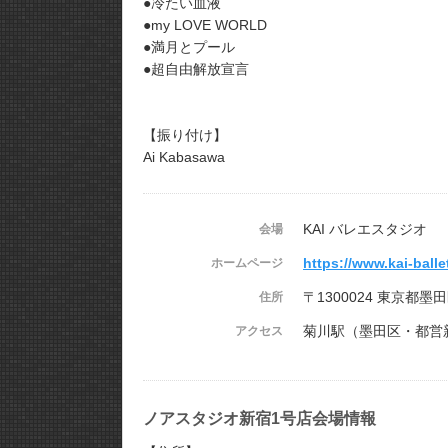
●冷たい血液
●my LOVE WORLD
●満月とプール
●超自由解放宣言
【振り付け】
Ai Kabasawa
KAI バレエスタジオ
会場
https://www.kai-ball
ホームページ
〒1300024 東京都墨田
住所
菊川駅（墨田区・都営
アクセス
ノアスタジオ新宿1号店会場情報