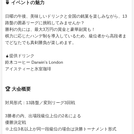
🍵 イベントの魅力
日曜の午後、美味しいドリンクと全国の銘菓を楽しみながら、13
路盤の囲碁リーグに挑戦してみませんか？
勝利の先には、最大3万円の賞金と豪華副賞も！
棋力に応じたハンデ制を導入しているため、級位者から高段者ま
でどなたでも真剣勝負が楽しめます。
🧉提供ドリンク
鈴木コーヒー Darwin's London
アイスティーと氷室珈琲
🏆 大会概要
対局形式：13路盤／変則リーグ3回戦
3勝者の内、出場段級位上位の2名による
優勝決定戦
※上位3名以上が同一段級位の場合は決勝トーナメント形式