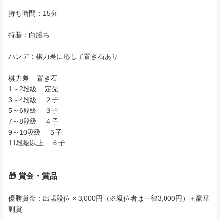
持ち時間：15分
持碁：白勝ち
ハンデ：棋力差に応じて置き石あり
棋力差 置き石
1～2段級 定先
3～4段級 ２子
5～6段級 ３子
7～8段級 ４子
9～10段級 ５子
11段級以上 ６子
🎁 賞金・賞品
優勝賞金：出場段位 × 3,000円（※級位者は一律3,000円）＋豪華
副賞