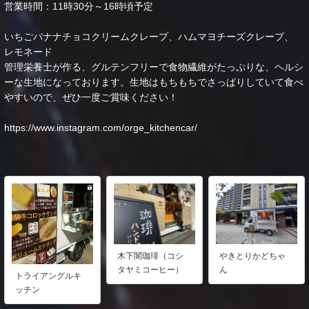
営業時間：11時30分～16時頃予定
いちごバナナチョコクリームクレープ、ハムマヨチーズクレープ、
レモネード
管理栄養士が作る、グルテンフリーで食物繊維がたっぷりな、ヘルシ
ーな生地になっております。生地はもちもちでさっぱりしていて食べ
やすいので、ぜひ一度ご賞味ください！
https://www.instagram.com/orge_kitchencar/
木下闇珈琲（コシ
やきとりかどちゃ
タヤミコーヒー）
ん
トライアングルキ
ッチン