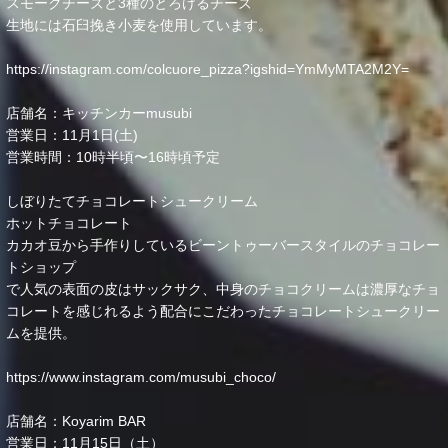
スモークチーズと3種のとろけるチーズ
生地には石臼挽き小麦を使用しています。
https://instagram.com/colcuore_pizza?igshid=YmMyMTA2M2Y=
店舗名：キッチンカーmusubi
営業日：11月1日(土)
営業時間：10時半頃〜16時頃予定
しぼりたてチョコレートシュークリーム
ホットチョコレート
カカオ豆から手作りしているビーントゥーバースタイルのチョコレー
トショップ
で人気の表面の皮はサックサク、中身のチョコクリームは濃厚なチョ
コレートを感じれるよう配合にこだわったチョコレートシュークリー
ムを提供。
https://www.instagram.com/musubi_choco/
店舗名：Koyarim BAR
営業日：11月15日（土）