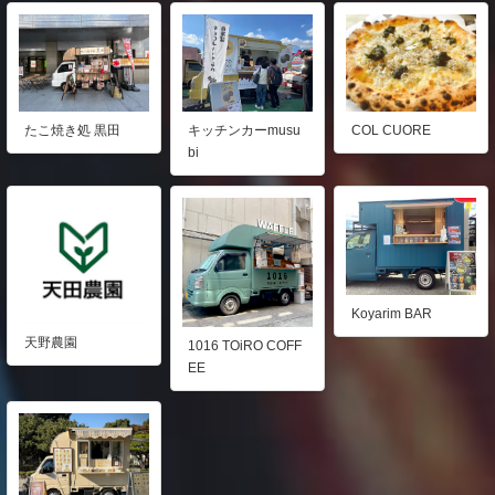
たこ焼き処 黒田
COL CUORE
キッチンカーmusu
bi
Koyarim BAR
天野農園
1016 TOiRO COFF
EE