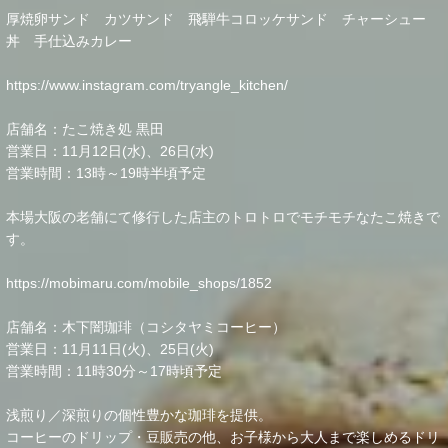
厚焼卵サンド カツサンド 飛騨牛コロッケサンド チャーシュー
丼 手仕込みカレー
https://www.instagram.com/tryangle_kitchen/
店舗名：たこ焼き処 黒田
営業日：11月12日(水)、26日(水)
営業時間：13時～19時半頃予定
本場大阪の老舗にて修行した店主のトロトロでモチモチなたこ焼きで
す。
https://mobimaru.com/mobile_shops/1852
店舗名：木下闇珈琲（コシタヤミコーヒー）
営業日：11月11日(火)、25日(火)
営業時間：11時30分～17時頃予定
浅煎り／深煎りの個性豊かな珈琲を提供。
コーヒーのドリップ・豆販売の他、お子様から大人まで楽しめるドリ