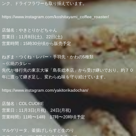
ンク、ドライフラワーも取り揃えています。
https://www.instagram.com/koshitayami_coffee_roaster/
店舗名：やきとりかどちゃん
営業日：11月8日(土)、22日(土)
営業時間：15時30分頃から販売予定
ねぎま・つくね・レバー・手羽先・かわの5種類
～伝統のタレ～
先代が修行先の東京大塚「島長総本店」から受け継いでおり、約７０
年に渡って継ぎ足し、変わらぬ味を守り続けています。
https://www.instagram.com/yakitorikadochan/
店舗名：COL CUORE
営業日：11月3日(月祝)、24日(月祝)
営業時間）11時〜14時 17時〜20時頃予定
マルゲリータ、釜揚げしらすと生のり