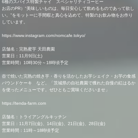
6種のスパイス特製チャイ スペシャリティコーヒー
お店のPR）“美味しいものは、毎日安心して飲めるものであって欲し
い。”をモットーに手間暇と真心を込めて、特製のお飲み物をお作り
しています。
https://www.instagram.com/nomcafe.tokyo/
店舗名：完熟蜜芋 天田農園
営業日：11月9日(土)
営業時間）10時30分～18時頃予定
壺で焼いた完熟の焼き芋・香りを活かしたお芋シェイク・お芋の食感
パウンドケーキ など。「茨城県の自社農園で獲れた自慢の紅はるか
を使ったメニューです。ぜひともご賞味くださいませ」
https://tenda-farm.com
店舗名：トライアングルキッチン
営業日：11月7日(金)、14日(金)、21日(金)、28日(金)
営業時間：11時～18時頃予定