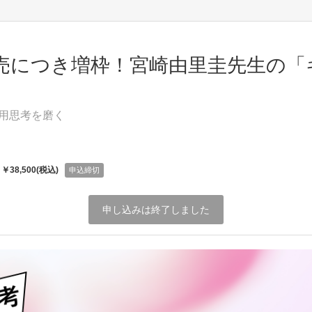
】完売につき増枠！宮崎由里圭先生の「
活用思考を磨く
：
￥38,500(税込)
申込締切
申し込みは終了しました