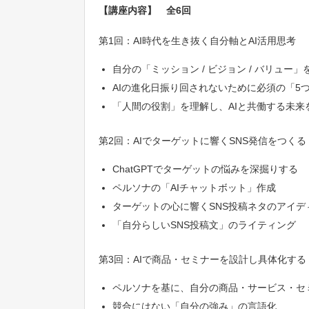
【講座内容】 全6回
第1回：AI時代を生き抜く自分軸とAI活用思考
自分の「ミッション / ビジョン / バリュー」を
AIの進化日振り回されないために必須の「5
「人間の役割」を理解し、AIと共働する未来
第2回：AIでターゲットに響くSNS発信をつくる
ChatGPTでターゲットの悩みを深掘りする
ペルソナの「AIチャットボット」作成
ターゲットの心に響くSNS投稿ネタのアイデ
「自分らしいSNS投稿文」のライティング
第3回：AIで商品・セミナーを設計し具体化する
ペルソナを基に、自分の商品・サービス・セ
競合にはない「自分の強み」の言語化