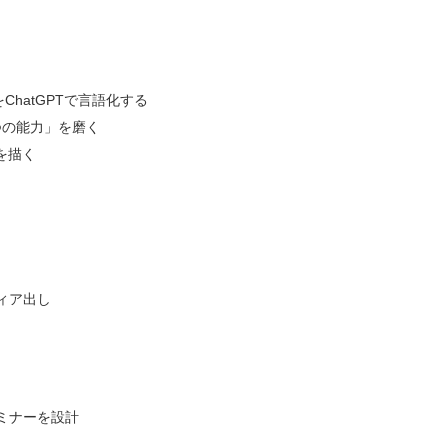
ChatGPTで言語化する
つの能力」を磨く
を描く
ィア出し
ミナーを設計