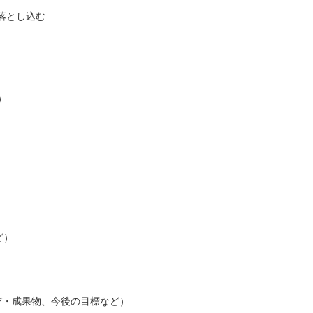
落とし込む
ど）
ど）
び・成果物、今後の目標など）