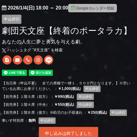
2026/1/4(日) 18:00
～
20:00
Googleカレンダー登録
申込締切
劇団天文座【終着のポータラカ】
あなたの人生に夢と勇気を与える劇。
ハッシュタグ "#
天文座
" を検索
【当日券（申込不要） 全ての席種で一律１，０００円となります。】※空い
ているお席にお座りください。 ：
￥1,000(税込)
申込締切
【前売券】１階Ｓ席（前方） ：
￥990(税込)
申込締切
【前売券】１階Ａ席（中央） ：
￥550(税込)
申込締切
【前売券】１階Ｂ席（後方）※幼児のお子様連れ ：
￥250(税込)
申込締切
車いす特別席 ：
無料
申込締切
申し込みは終了しました