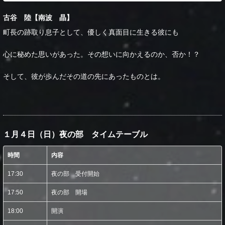
古谷 陸【南波 晶】
町長の跡取り息子として、優しく真面目に生きる彼にも
心に秘めた思いがあった。その想いに向かえるのか、否か！？
そして、彼が歩んだその道の先にあったものとは。
１月４日（日）夜の部 タイムテーブル
時間
内容
17:30
夜の部 受付開始
17:50
夜の部 開場
18:00
開演