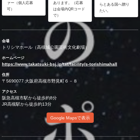
ァー（個人応募
あります。（応募
らとある国へ贈り
可）
は会場内QRコード
たい。
で）
会場
トリシマホール（高槻城公園芸術文化劇場）
ホームページ
https://www.takatsuki-bsj.jp/tat/facility/s-torishimahall
住所
〒5690077 大阪府高槻市野見町６－８
アクセス
阪急高槻市駅から徒歩約8分
JR高槻駅から徒歩約13分
Google Mapsで表示