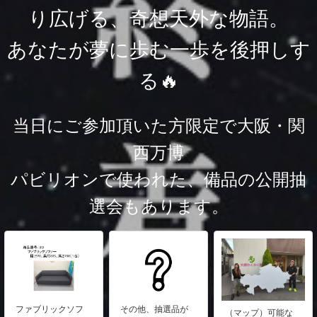
り広げる、奇想天外な物語。
あなたが夢に歩む一歩を後押しす
る🔥
当日にご参加頂いた方限定で大阪・関
西万博
パビリオンで使われた、備品の公開抽
選会もあります。
ファブリックソフ
その他、抽選品が
（マップ）可能な