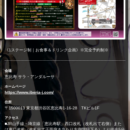
《1ステージ制｜お食事＆ドリンク企画》※完全予約制※
会場
恵比寿 サラ・アンダルーサ
ホームページ
https://www.iberia-j.com/
住所
〒1500013 東京都渋谷区恵比寿1-16-28 TKビル1F
アクセス
■JR山手線・埼京線「恵比寿駅」西口改札（改札出て右側）また
は東口改札（改札出て正面突き当たり左側階段下る）より徒歩5分