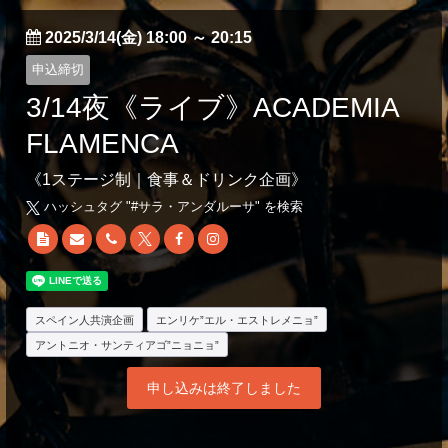
2025/3/14(金) 18:00
～
20:15
申込締切
3/14夜《ライブ》ACADEMIA
FLAMENCA
《1ステージ制｜食事＆ドリンク企画》
ハッシュタグ "#
サラ・アンダルーサ
" を検索
スペイン人共演企画
エンリケ”エル・エストレメニョ”
アントニオ・サンティアゴ”ニョニョ”
申し込みは終了しました