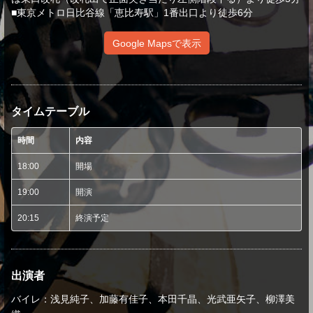
■東京メトロ日比谷線「恵比寿駅」1番出口より徒歩6分
Google Mapsで表示
タイムテーブル
時間
内容
18:00
開場
19:00
開演
20:15
終演予定
出演者
バイレ：浅見純子、加藤有佳子、本田千晶、光武亜矢子、柳澤美