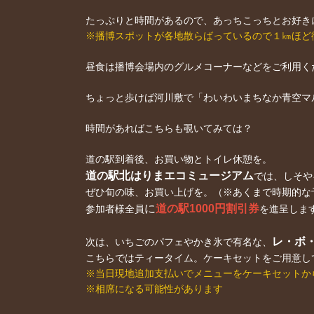
たっぷりと時間があるので、あっちこっちとお好き
※播博スポットが各地散らばっているので１㎞ほど
昼食は播博会場内のグルメコーナーなどをご利用く
ちょっと歩けば河川敷で「わいわいまちなか青空マ
時間があればこちらも覗いてみては？
道の駅到着後、お買い物とトイレ休憩を。
道の駅北はりまエコミュージアム
では、しそや
ぜひ旬の味、お買い上げを。（※あくまで時期的な
に
道の駅1000円割引券
参加者様全員
を進呈しま
レ・ボ
次は、いちごのパフェやかき氷で有名な、
こちらではティータイム。ケーキセットをご用意し
※当日現地追加支払いでメニューをケーキセットか
※相席になる可能性があります