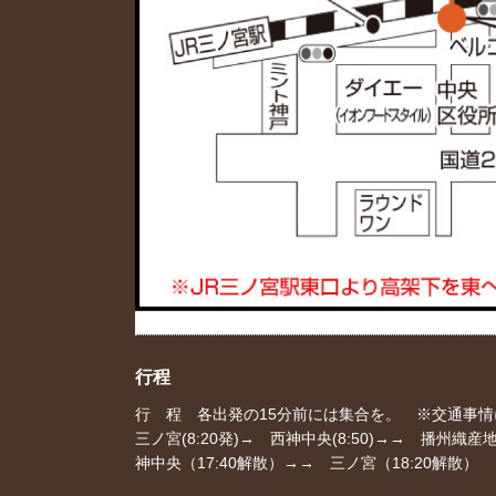
行程
行 程 各出発の15分前には集合を。 ※交通事
三ノ宮(8:20発)→ 西神中央(8:50)→→ 
神中央（17:40解散）→→ 三ノ宮（18:20解散）