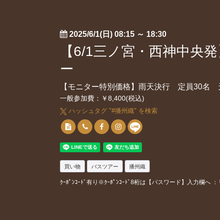
2025/6/1(日) 08:15
～
18:30
【6/1三ノ宮・西神中
ー
【モニター特別価格】雨天決行 定員30名
一般参加費：￥8,400(税込)
ハッシュタグ "#
播州織
" を検索
買い物
バスツアー
播州織
ｸｰﾎﾟﾝｺｰﾄﾞ有り※ｸｰﾎﾟﾝｺｰﾄﾞ8桁は【パスワード】入力欄へ ：