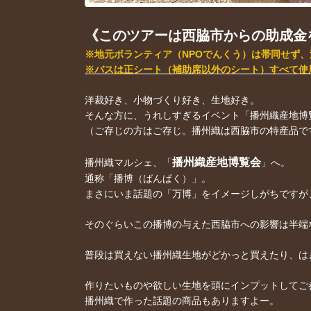
《このツアーは西脇市からの助成金
※地元ボランティア（NPOでんくう）は帯同せず
※バスは正シート（補助席以外のシート）すべて使
洋裁好き、小物づくり好き、生地好き。
そんな方に、うれしすぎるイベント「播州織産地博
（ご存じの方はご存じ。播州織は西脇市の特産品で
播州織産地博覧会
播州織マルシェ、「
」へ。
通称「播博（ばんぱく）」。
まさにいま話題の「万博」をイメージしがちですが
そのぐらいこの播博の与えた西脇市への影響は半端
普段は買えない播州織生地がどかっと買えたり、は
作りたいものや欲しい生地を頭にインプットしてご
播州織で作った話題の商品もありますよー。