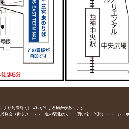
情により到着時間にズレが生じる場合があります。
播州織産地博覧会（街歩き）→→ 道の駅北はりま（買い物・休憩）→→ 