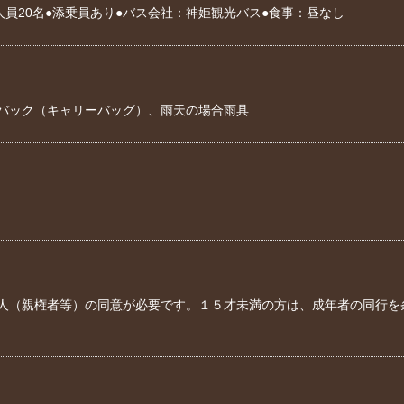
人員20名●添乗員あり●バス会社：神姫観光バス●食事：昼なし
バック（キャリーバッグ）、雨天の場合雨具
人（親権者等）の同意が必要です。１５才未満の方は、成年者の同行を