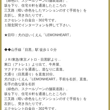
（緑色の、スクールゾーンの舗装道路）、
坂を下り、住宅６軒を通過したところの
三叉路（暗い赤色をしたマンションのすぐ手前を）を
左折し、突き当たりです。
エクセレント白金台・302号です。
１階玄関でインターフォンを押して下さい。
★目印：犬のほいくえん「LEMONHEART」
◆◆山手線「目黒」駅 徒歩１０分
ＪＲ/東急/東京メトロ・目黒駅より…
東口（アトレ１）より出て、牛丼屋、
マクドナルドを通過し、道なりに直進。
大通り（目黒通り）を直進10分。
犬のほいくえん「LEMONHEART」手前を右折、直進。
右手の急な坂を右折
（緑色の、スクールゾーンの舗装道路）、
坂を下り、住宅６軒を通過したところの
三叉路（暗い赤色をしたマンションのすぐ手前を）を
左折し、突き当たりです。
エクセレント白金台・302号です。