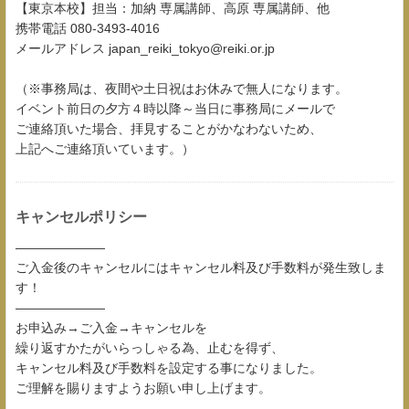
【東京本校】担当：加納 専属講師、高原 専属講師、他
携帯電話 080-3493-4016
メールアドレス japan_reiki_tokyo@reiki.or.jp
（※事務局は、夜間や土日祝はお休みで無人になります。
イベント前日の夕方４時以降～当日に事務局にメールで
ご連絡頂いた場合、拝見することがかなわないため、
上記へご連絡頂いています。）
キャンセルポリシー
―――――――
ご入金後のキャンセルにはキャンセル料及び手数料が発生致しま
す！
―――――――
お申込み→ご入金→キャンセルを
繰り返すかたがいらっしゃる為、止むを得ず、
キャンセル料及び手数料を設定する事になりました。
ご理解を賜りますようお願い申し上げます。