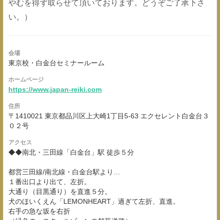
やむを得ず取らせて頂いております。どうぞご了承下さ
い。）
会場
東京校・白金台セミナールーム
ホームページ
https://www.japan-reiki.com
住所
〒1410021 東京都品川区上大崎1丁目5-63 エクセレント白金台３
０２号
アクセス
◆◆南北・三田線「白金台」駅 徒歩５分
都営三田線/南北線・白金台駅より…
１番出口より出て、左折。
大通り（目黒通り）を直進５分。
犬のほいくえん「LEMONHEART」過ぎて左折、直進。
右手の急な坂を右折