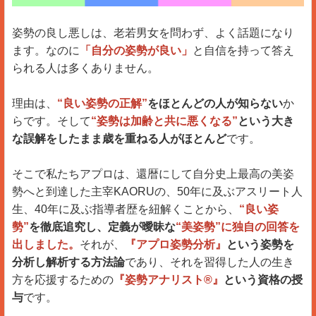
姿勢の良し悪しは、老若男女を問わず、よく話題になり
ます。なのに
「自分の姿勢が良い」
と自信を持って答え
られる人は多くありません。
理由は、
“良い姿勢の正解”
をほとんどの人が知らない
か
らです。そして
“姿勢は加齢と共に悪くなる”
という大き
な誤解をしたまま歳を重ねる人がほとんど
です。
そこで私たちアプロは、還暦にして自分史上最高の美姿
勢へと到達した主宰KAORUの、50年に及ぶアスリート人
生、40年に及ぶ指導者歴を紐解くことから、
“良い姿
勢”
を徹底追究し、定義が曖昧な
“美姿勢”に独自の回答を
出しました。
それが、
『アプロ姿勢分析』
という姿勢を
分析し解析する方法論
であり、それを習得した人の生き
方を応援するための
『姿勢アナリスト®︎』
という資格の授
与
です。