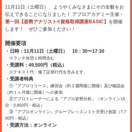
11月11日（土曜日）、ようやくみなさまにその全貌をお
伝えできることになりました！ アプロアカデミー主催・
第一回【姿勢アナリスト®︎資格取得講座BASIC】
を開催
します！ ぜひご参加ください！
開催要項
・日時：11月11日（土曜日） 10：30〜17:30
※ランチ休憩１時間含む
・受講料：49,500円（税込）
※
テキスト代・修了証発行代を含みます。
・受講者特典
①『アプロリリース』練習会（約２週間後に開催）及び確認会
（約１ヶ月後に開催）への参加
②アプロトレーナーによる『アプロ姿勢分析』
（オンライン15
分・3,850円・税込）
③『アプロオンライン』グループレッスン１ヶ月受け放題（7,7
00円・税込）
・受講方法：オンライン