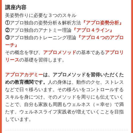
講座内容
美姿勢作りに必要な３つのスキル
①
アプロ独自の姿勢分析＆解析方法
『アプロ姿勢分析』
②
アプロ独自のアナトミー理論
『アプロ４ライン』
③
アプロ独自のトレーニング理論
『アプロ４つのアプロ
ーチ』
その概念を学び、
アプロメソッド
の基本である
アプロリ
リース
の基礎を習得します。
​アプロアカデミー
は、アプロメソッドを習得いただくた
めの教育機関です。
人の身体は、動作のクセ、ストレス
などで日々移ろいます。その移ろいをコントロールする
スキルを身につけ、そのメソッドを周りにも伝えていく
ことで、自分も家族も周囲もウェルネス（＝幸せ）で満
たす、ウェルネスライフ実践者が増えていくことを目指
しています。