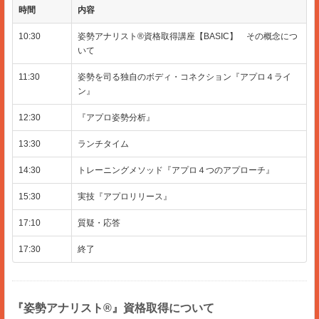
時間
内容
10:30
姿勢アナリスト®︎資格取得講座【BASIC】 その概念につ
いて
11:30
姿勢を司る独自のボディ・コネクション『アプロ４ライ
ン』
12:30
『アプロ姿勢分析』
13:30
ランチタイム
14:30
トレーニングメソッド『アプロ４つのアプローチ』
15:30
実技『アプロリリース』
17:10
質疑・応答
17:30
終了
『姿勢アナリスト®︎』資格取得について