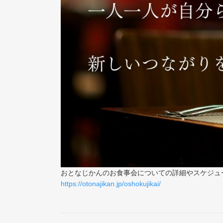
おとなじかんのお食事会についての詳細やスケジュ
https://otonajikan.jp/oshokujikai/