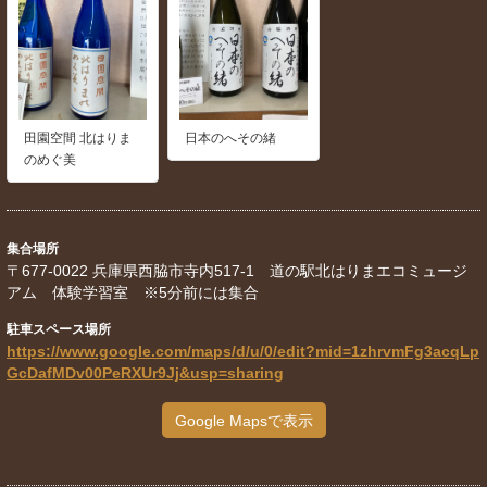
田園空間 北はりま
日本のへその緒
のめぐ美
集合場所
〒677-0022 兵庫県西脇市寺内517-1 道の駅北はりまエコミュージ
アム 体験学習室 ※5分前には集合
駐車スペース場所
https://www.google.com/maps/d/u/0/edit?mid=1zhrvmFg3acqLp
GcDafMDv00PeRXUr9Jj&usp=sharing
Google Mapsで表示