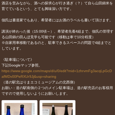
酒店を営みながら、酒への探求心が行き過ぎ（？）て自ら山田錦米を
育てているという、とても興味深い方です。
佃氏は書道家でもあり、希望者にはお酒のラベルも書いて頂けます。
講演が終わった後（15:00頃～）、希望者先着4組まで、佃氏の管理す
る山田錦の田んぼ見学も可能です（移動は車で10分程度）
※自家用車移動であるのと、駐車できるスペースの問題で4組までと
しています。
《駐車場について》
下記Googleマップ参照。
https://www.google.com/maps/d/u/0/edit?mid=1zhrvmFg3acqLpGcD
afMDv00PeRXUr9Jj&usp=sharing
（道の駅北はりまエコミュージアムの北西側）
お願い：道の駅南側の２つのメイン駐車場は、道の駅売店のお客様用
ですので使用しないようにお願いします。