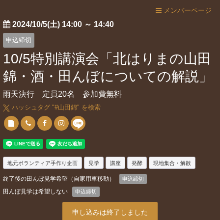
メンバーページ
2024/10/5(土) 14:00
～
14:40
申込締切
10/5特別講演会「北はりまの山田
錦・酒・田んぼについての解説」
雨天決行 定員20名 参加費無料
ハッシュタグ "#
山田錦
" を検索
地元ボランティア手作り企画
見学
講座
発酵
現地集合・解散
終了後の田んぼ見学希望（自家用車移動）
申込締切
田んぼ見学は希望しない
申込締切
申し込みは終了しました