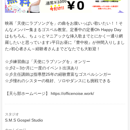
映画「天使にラブソングを」の曲をお腹いっぱい歌いたい！！そ
んなメンバー集まるゴスペル教室。定番中の定番Oh Happy Day
はもちろん、ちょっとマニアックな挿入歌までとにかく一通り網
羅したいと思っています♪平日お昼に『豊中校』が仲間入りしまし
た♪初心者さん～経験者さんまでどなたでも大歓迎！
☆彡練習曲は「天使にラブソングを」オンリー
☆彡2～3か月に一度のイベント出演あり
☆彡主任講師は指導歴25年の経験豊富なゴスペルシンガー
☆彡憧れのシスターの格好、ソロやダンスにも挑戦できる
【天ら部ホームページ】 https://officenoise.work/
スタジオ
S.M.S Gospel Studio