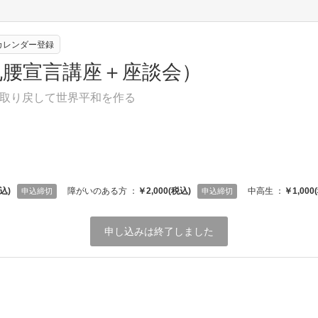
eカレンダー登録
丸腰宣言講座＋座談会）
取り戻して世界平和を作る
込)
障がいのある方 ：
￥2,000(税込)
中高生 ：
￥1,000
申込締切
申込締切
申し込みは終了しました