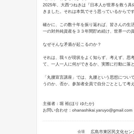
2025年、大西つねきは『日本人が世界を救う
きました。それは本気でそう思っているからで
確かに、この数十年を振り返れば、皆さんの生
一の対外純資産を３３年間貯め続け、世界一の
なぜそんな矛盾が起こるのか？
それは、我々が現状をよく知らず、考えず、思
て、一人一人に何ができるか、実際に行動に落
「丸腰宣言講座」では、丸腰という思想につい
うのか、否か。参加者全員で自分ごととして考
主催者：堀 裕(ほり ゆたか)
お問い合わせ：ohanashikai.yaruyo@gmail.com
広島市東区民文化セン
会場