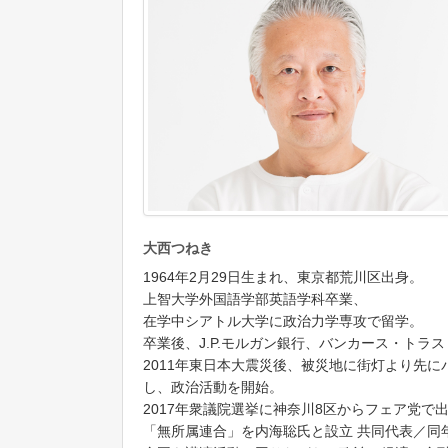
大西つねき
1964年2月29日生まれ、東京都荒川区出身。
上智大学外国語学部英語学科卒業、
在学中シアトル大学に政治力学専攻で留学。
卒業後、J.P.モルガン銀行、バンカース・トラ
2011年東日本大震災後、被災地に街灯より先
し、政治活動を開始。
2017年衆議院選挙に神奈川8区からフェア党で出
「無所属連合」を内海聡氏と設立 共同代表／同