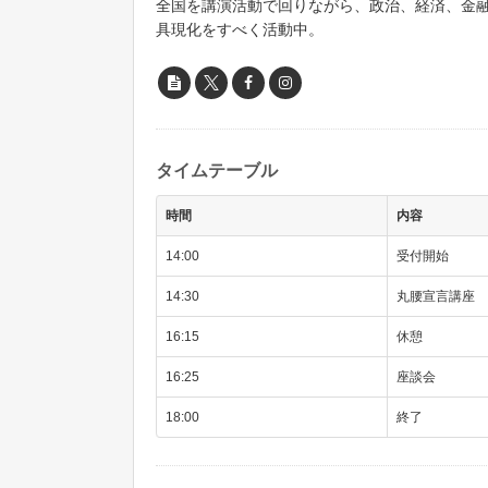
全国を講演活動で回りながら、政治、経済、金
具現化をすべく活動中。
タイムテーブル
時間
内容
14:00
受付開始
14:30
丸腰宣言講座
16:15
休憩
16:25
座談会
18:00
終了