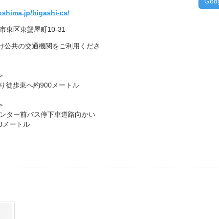
Goo
roshima.jp/higashi-cs/
島市東区東蟹屋町10-31
け公共の交通機関をご利用くださ
＞
り徒歩東へ約900メートル
＞
センター前バス停下車道路向かい
0メートル