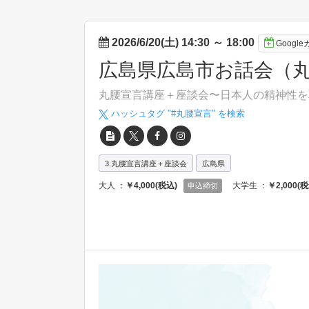
2026/6/20(土) 14:30
～
18:00
Googl
広島県広島市お話会（
丸腰宣言講座＋座談会〜日本人の精神性を
ハッシュタグ "#
丸腰宣言
" を検索
3.丸腰宣言講座＋座談会
広島県
大人 ：
￥4,000(税込)
大学生 ：
￥2,000(税
申込締切