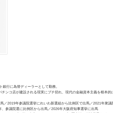
スト銀行に為替ディーラーとして勤務。
にパチンコ店が建設される現実にブチ切れ、現代の金融資本主義を根本的
馬／2019年参議院選挙にれいわ新選組から比例区で出馬／2021年衆議
年、参議院選に比例区から出馬／2026年大阪府知事選挙に出馬