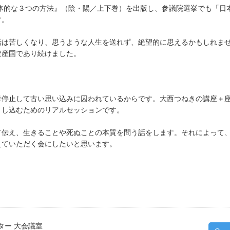
具体的な３つの方法』（陰・陽／上下巻）を出版し、参議院選挙でも「日
す。
活は苦しくなり、思うような人生を送れず、絶望的に思えるかもしれま
資産国であり続けました。
考停止して古い思い込みに囚われているからです。大西つねきの講座＋
とし込むためのリアルセッションです。
て伝え、生きることや死ぬことの本質を問う話をします。それによって
えていただく会にしたいと思います。
ター 大会議室